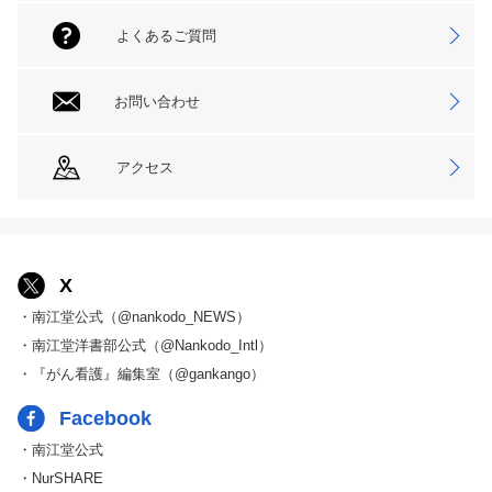
よくあるご質問
お問い合わせ
アクセス
X
・南江堂公式（@nankodo_NEWS）
・南江堂洋書部公式（@Nankodo_Intl）
・『がん看護』編集室（@gankango）
Facebook
・南江堂公式
・NurSHARE