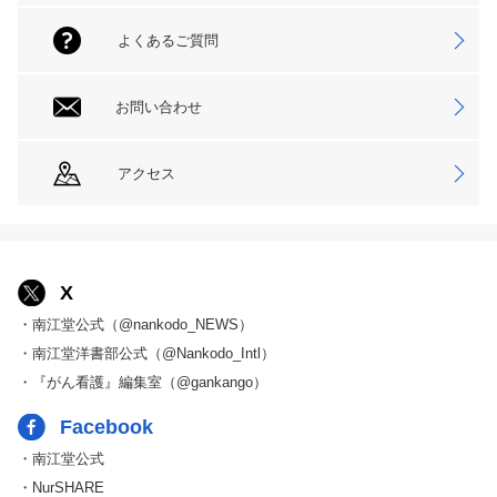
よくあるご質問
お問い合わせ
アクセス
X
・南江堂公式（@nankodo_NEWS）
・南江堂洋書部公式（@Nankodo_Intl）
・『がん看護』編集室（@gankango）
Facebook
・南江堂公式
・NurSHARE