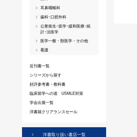
耳鼻咽喉科
歯科･口腔外科
公衆衛生･疫学･緩和医療･統
計･法医学
医学一般・獣医学・その他
看護
近刊書一覧
シリーズから探す
好評参考書・教科書
臨床留学への道 USMLE対策
学会出展一覧
洋書籍クリアランスセール
洋書取り扱い書店一覧