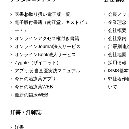
医書.jp取り扱い電子版一覧
会長メッ
電子版付書籍（南江堂テキストビュ
企業理念
ーア）
会社概要
オンラインアクセス権付き書籍
会社案内
オンラインJournal法人サービス
部署別連
オンラインBook法人サービス
会社地図
Zygote（ザイゴット）
採用情報
アプリ版 当直医実践マニュアル
ISMS基
今日の治療薬アプリ
弊社著作
今日の治療薬WEB
いて
最新の臨床WEB
洋書・洋雑誌
洋書