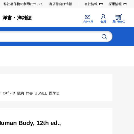
弊社著作物の利用について
書店様向け情報
会社情報
採用情報
洋書・洋雑誌
メルマガ
会員
買い物かご
ｺﾝﾋﾟｭｰﾀ･要約･辞書･USMLE･医学史
Human Body, 12th ed.,