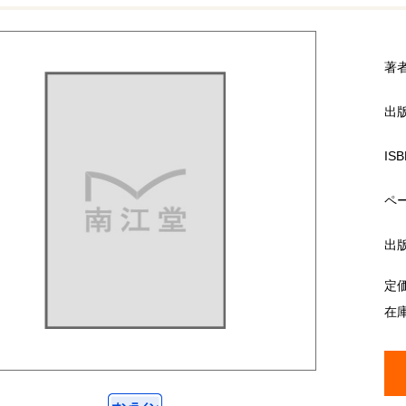
著
出
ISB
ペ
出
定
在