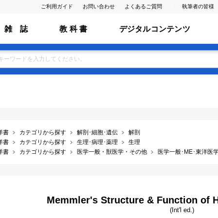
ご利用ガイド
お問い合わせ
よくあるご質問
執筆者の皆様
雑 誌
教 科 書
デジタルコンテンツ
洋書
カテゴリから探す
解剖･細胞･遺伝
解剖
洋書
カテゴリから探す
生理･病理･薬理
生理
洋書
カテゴリから探す
医学一般・獣医学・その他
医学一般･ME･東洋医学･
Memmler's Structure & Function of 
(Int'l ed.)