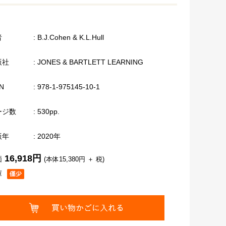
者
: B.J.Cohen & K.L.Hull
版社
: JONES & BARTLETT LEARNING
N
: 978-1-975145-10-1
ージ数
: 530pp.
版年
: 2020年
16,918円
価
(本体15,380円 ＋ 税)
庫