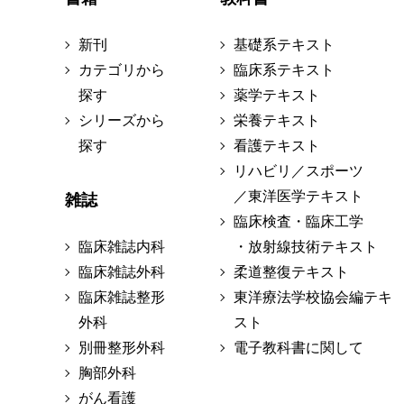
新刊
基礎系テキスト
カテゴリから
臨床系テキスト
探す
薬学テキスト
シリーズから
栄養テキスト
探す
看護テキスト
リハビリ／スポーツ
／東洋医学テキスト
雑誌
臨床検査・臨床工学
臨床雑誌内科
・放射線技術テキスト
臨床雑誌外科
柔道整復テキスト
臨床雑誌整形
東洋療法学校協会編テキ
外科
スト
別冊整形外科
電子教科書に関して
胸部外科
がん看護