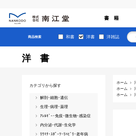
書 籍
和書
洋書
洋雑誌
商品検索
洋書
ホーム
カテゴリから探す
ホーム
ホーム
解剖･細胞･遺伝
生理･病理･薬理
ｱﾚﾙｷﾞｰ･免疫･微生物･感染症
内分泌･代謝･生化学
ﾘｳﾏﾁ･ｽﾎﾟｰﾂ･ﾘﾊﾋﾞﾘ･老年病