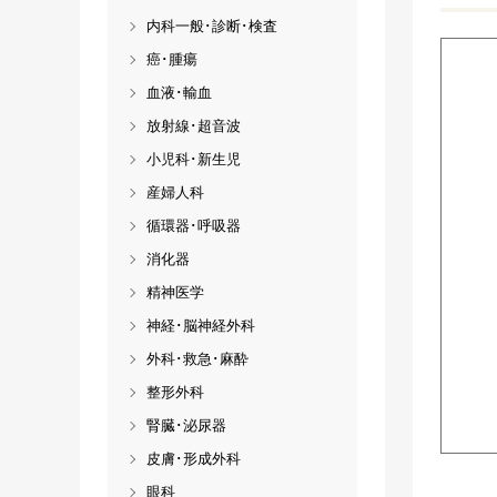
内科一般･診断･検査
癌･腫瘍
血液･輸血
放射線･超音波
小児科･新生児
産婦人科
循環器･呼吸器
消化器
精神医学
神経･脳神経外科
外科･救急･麻酔
整形外科
腎臓･泌尿器
皮膚･形成外科
眼科