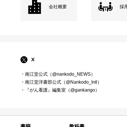
会社概要
採
X
・南江堂公式（@nankodo_NEWS）
・南江堂洋書部公式（@Nankodo_Intl）
・『がん看護』編集室（@gankango）
書籍
教科書