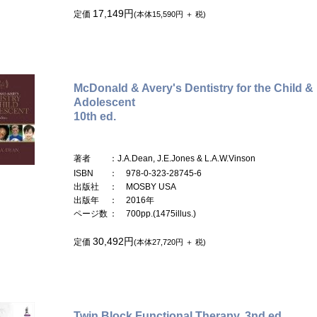
17,149円
定価
(本体15,590円 ＋ 税)
McDonald & Avery's Dentistry for the Child &
Adolescent
10th ed.
著者
：J.A.Dean, J.E.Jones & L.A.W.Vinson
ISBN
： 978-0-323-28745-6
出版社
： MOSBY USA
出版年
： 2016年
ページ数
： 700pp.(1475illus.)
30,492円
定価
(本体27,720円 ＋ 税)
Twin Block Functional Therapy, 3nd ed.