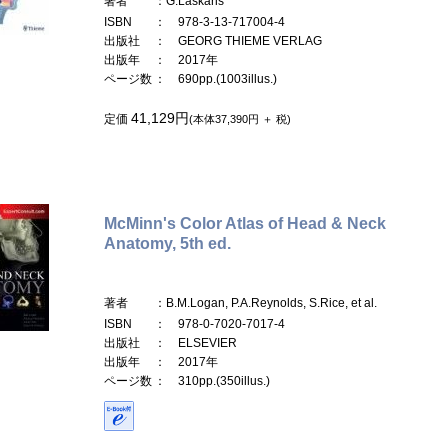
著者
：G.Laskaris
ISBN
： 978-3-13-717004-4
出版社
： GEORG THIEME VERLAG
出版年
： 2017年
ページ数
： 690pp.(1003illus.)
41,129円
定価
(本体37,390円 ＋ 税)
McMinn's Color Atlas of Head & Neck
Anatomy, 5th ed.
著者
：B.M.Logan, P.A.Reynolds, S.Rice, et al.
ISBN
： 978-0-7020-7017-4
出版社
： ELSEVIER
出版年
： 2017年
ページ数
： 310pp.(350illus.)