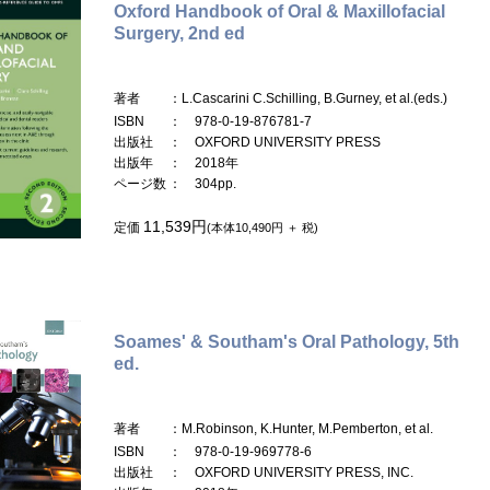
Oxford Handbook of Oral & Maxillofacial
Surgery, 2nd ed
著者
：L.Cascarini C.Schilling, B.Gurney, et al.(eds.)
ISBN
： 978-0-19-876781-7
出版社
： OXFORD UNIVERSITY PRESS
出版年
： 2018年
ページ数
： 304pp.
11,539円
定価
(本体10,490円 ＋ 税)
Soames' & Southam's Oral Pathology, 5th
ed.
著者
：M.Robinson, K.Hunter, M.Pemberton, et al.
ISBN
： 978-0-19-969778-6
出版社
： OXFORD UNIVERSITY PRESS, INC.