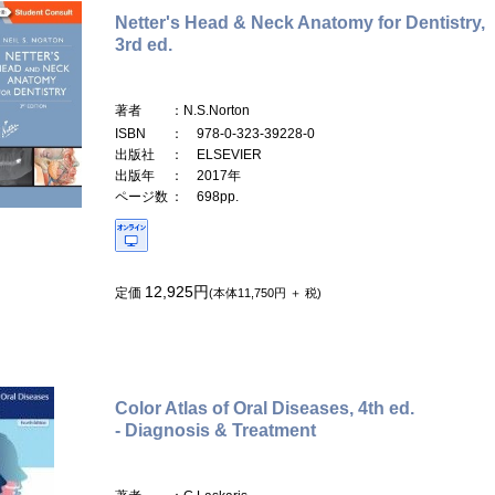
Netter's Head & Neck Anatomy for Dentistry,
3rd ed.
著者
：N.S.Norton
ISBN
： 978-0-323-39228-0
出版社
： ELSEVIER
出版年
： 2017年
ページ数
： 698pp.
12,925円
定価
(本体11,750円 ＋ 税)
Color Atlas of Oral Diseases, 4th ed.
- Diagnosis & Treatment