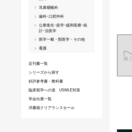
耳鼻咽喉科
歯科･口腔外科
公衆衛生･疫学･緩和医療･統
計･法医学
医学一般・獣医学・その他
看護
近刊書一覧
シリーズから探す
好評参考書・教科書
臨床留学への道 USMLE対策
学会出展一覧
洋書籍クリアランスセール