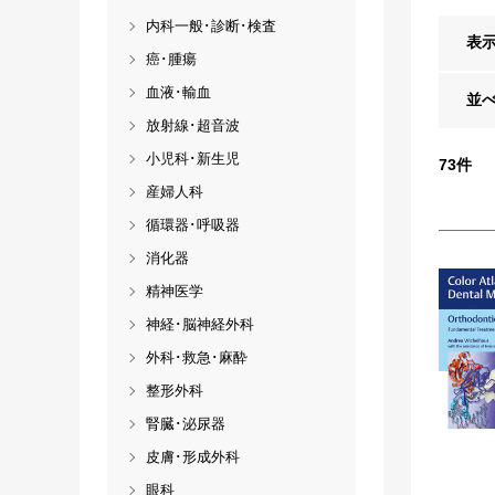
内科一般･診断･検査
表
癌･腫瘍
血液･輸血
並
放射線･超音波
小児科･新生児
73
件
産婦人科
循環器･呼吸器
消化器
精神医学
神経･脳神経外科
外科･救急･麻酔
整形外科
腎臓･泌尿器
皮膚･形成外科
眼科