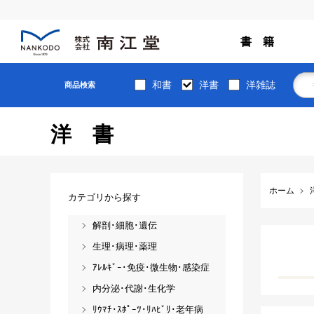
書 籍
和書
洋書
洋雑誌
商品検索
洋書
ホーム
カテゴリから探す
解剖･細胞･遺伝
生理･病理･薬理
ｱﾚﾙｷﾞｰ･免疫･微生物･感染症
内分泌･代謝･生化学
ﾘｳﾏﾁ･ｽﾎﾟｰﾂ･ﾘﾊﾋﾞﾘ･老年病