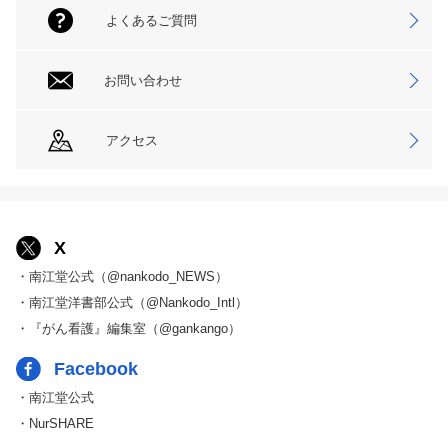
よくあるご質問
お問い合わせ
アクセス
X
・南江堂公式（@nankodo_NEWS）
・南江堂洋書部公式（@Nankodo_Intl）
・『がん看護』編集室（@gankango）
Facebook
・南江堂公式
・NurSHARE