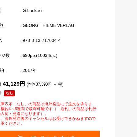
者
: G.Laskaris
版社
: GEORG THIEME VERLAG
N
: 978-3-13-717004-4
ージ数
: 690pp.(1003illus.)
版年
: 2017年
41,129円
価
(本体37,390円 ＋ 税)
庫
在庫表示「なし」の商品は海外発注にて注文を承りま
。概ね4～6週間で取寄可能です（「近刊」の商品は刊行
の入荷・発送になります）。
お、海外発注後のキャンセルはお受けできかねますので
了承ください。