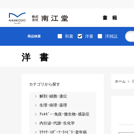
書 籍
和書
洋書
洋雑誌
商品検索
洋書
ホーム
カテゴリから探す
解剖･細胞･遺伝
生理･病理･薬理
ｱﾚﾙｷﾞｰ･免疫･微生物･感染症
内分泌･代謝･生化学
ﾘｳﾏﾁ･ｽﾎﾟｰﾂ･ﾘﾊﾋﾞﾘ･老年病