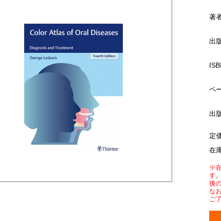
著
出
ISB
ペ
出
定
在
※
す
後
な
ご