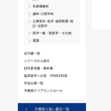
耳鼻咽喉科
歯科･口腔外科
公衆衛生･疫学･緩和医療･統
計･法医学
医学一般・獣医学・その他
看護
近刊書一覧
シリーズから探す
好評参考書・教科書
臨床留学への道 USMLE対策
学会出展一覧
洋書籍クリアランスセール
洋書取り扱い書店一覧