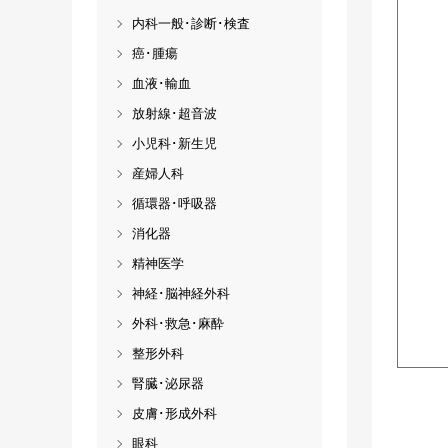
内科一般･診断･検査
癌･腫瘍
血液･輸血
放射線･超音波
小児科･新生児
産婦人科
循環器･呼吸器
消化器
精神医学
神経･脳神経外科
外科･救急･麻酔
整形外科
腎臓･泌尿器
皮膚･形成外科
眼科