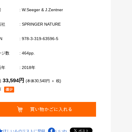
者
: W.Seeger & J.Zentner
版社
: SPRINGER NATURE
N
: 978-3-319-63596-5
ージ数
: 464pp.
版年
: 2018年
33,594円
価
(本体30,540円 ＋ 税)
庫
ほしいものリストに登録
いいね