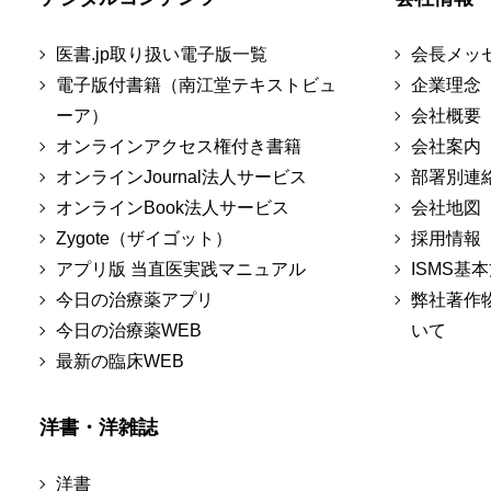
医書.jp取り扱い電子版一覧
会長メッ
電子版付書籍（南江堂テキストビュ
企業理念
ーア）
会社概要
オンラインアクセス権付き書籍
会社案内
オンラインJournal法人サービス
部署別連
オンラインBook法人サービス
会社地図
Zygote（ザイゴット）
採用情報
アプリ版 当直医実践マニュアル
ISMS基
今日の治療薬アプリ
弊社著作
今日の治療薬WEB
いて
最新の臨床WEB
洋書・洋雑誌
洋書