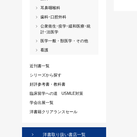
耳鼻咽喉科
歯科･口腔外科
公衆衛生･疫学･緩和医療･統
計･法医学
医学一般・獣医学・その他
看護
近刊書一覧
シリーズから探す
好評参考書・教科書
臨床留学への道 USMLE対策
学会出展一覧
洋書籍クリアランスセール
洋書取り扱い書店一覧