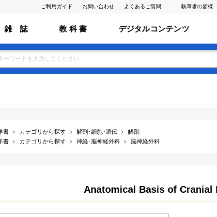
ご利用ガイド
お問い合わせ
よくあるご質問
執筆者の皆様
雑 誌
教 科 書
デジタルコンテンツ
洋書
カテゴリから探す
解剖･細胞･遺伝
解剖
洋書
カテゴリから探す
神経･脳神経外科
脳神経外科
Anatomical Basis of Cranial