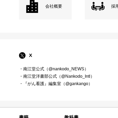
会社概要
採
X
・南江堂公式（@nankodo_NEWS）
・南江堂洋書部公式（@Nankodo_Intl）
・『がん看護』編集室（@gankango）
書籍
教科書