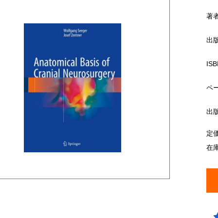
著
出
ISB
ペ
出
定
在