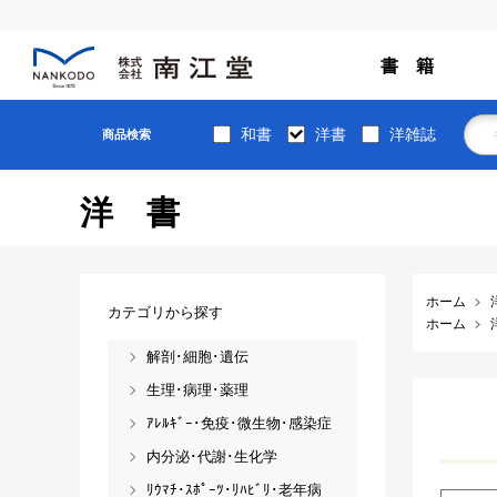
書 籍
和書
洋書
洋雑誌
商品検索
洋書
ホーム
カテゴリから探す
ホーム
解剖･細胞･遺伝
生理･病理･薬理
ｱﾚﾙｷﾞｰ･免疫･微生物･感染症
内分泌･代謝･生化学
ﾘｳﾏﾁ･ｽﾎﾟｰﾂ･ﾘﾊﾋﾞﾘ･老年病