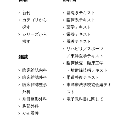
新刊
基礎系テキスト
カテゴリから
臨床系テキスト
探す
薬学テキスト
シリーズから
栄養テキスト
探す
看護テキスト
リハビリ／スポーツ
／東洋医学テキスト
雑誌
臨床検査・臨床工学
臨床雑誌内科
・放射線技術テキスト
臨床雑誌外科
柔道整復テキスト
臨床雑誌整形
東洋療法学校協会編テキ
外科
スト
別冊整形外科
電子教科書に関して
胸部外科
がん看護