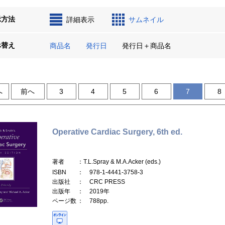
示方法
詳細表示
サムネイル
べ替え
商品名
発行日
発行日＋商品名
へ
前へ
3
4
5
6
7
8
Operative Cardiac Surgery, 6th ed.
著者
：T.L.Spray & M.A.Acker (eds.)
ISBN
： 978-1-4441-3758-3
出版社
： CRC PRESS
出版年
： 2019年
ページ数
： 788pp.