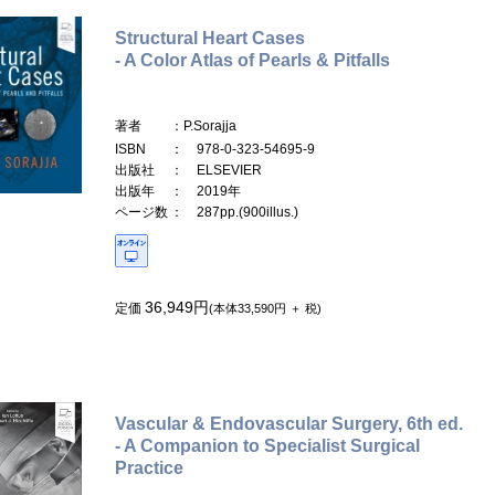
Structural Heart Cases
- A Color Atlas of Pearls & Pitfalls
著者
：P.Sorajja
ISBN
： 978-0-323-54695-9
出版社
： ELSEVIER
出版年
： 2019年
ページ数
： 287pp.(900illus.)
36,949円
定価
(本体33,590円 ＋ 税)
Vascular & Endovascular Surgery, 6th ed.
- A Companion to Specialist Surgical
Practice