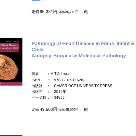
95,381円
定価
(本体86,710円 ＋ 税)
Pathology of Heart Disease in Fetus, Infant &
Child
Autopsy, Surgical & Molecular Pathology
著者
：M.T.Ashworth
ISBN
： 978-1-107-11628-3
出版社
： CAMBRIDGE UNIVERSITY PRESS
出版年
： 2019年
ページ数
： 348pp.
49,500円
定価
(本体45,000円 ＋ 税)