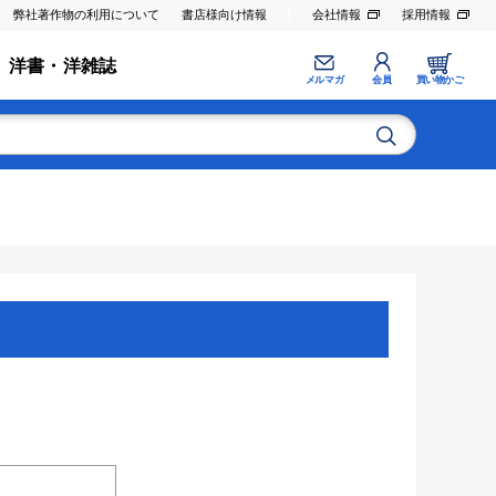
弊社著作物の利用について
書店様向け情報
会社情報
採用情報
洋書・洋雑誌
メルマガ
会員
買い物かご
。