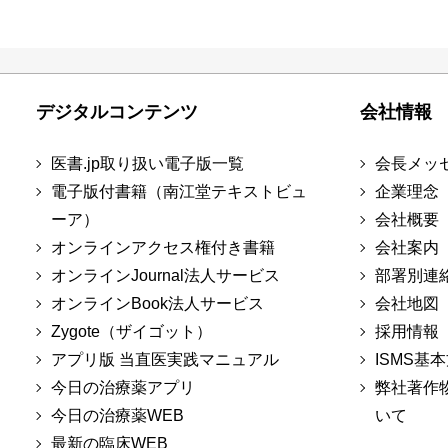
デジタルコンテンツ
会社情報
医書.jp取り扱い電子版一覧
会長メッ
電子版付書籍（南江堂テキストビュ
企業理念
ーア）
会社概要
オンラインアクセス権付き書籍
会社案内
オンラインJournal法人サービス
部署別連
オンラインBook法人サービス
会社地図
Zygote（ザイゴット）
採用情報
アプリ版 当直医実践マニュアル
ISMS基
今日の治療薬アプリ
弊社著作
今日の治療薬WEB
いて
最新の臨床WEB