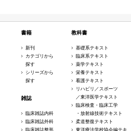
書籍
教科書
新刊
基礎系テキスト
カテゴリから
臨床系テキスト
探す
薬学テキスト
シリーズから
栄養テキスト
探す
看護テキスト
リハビリ／スポーツ
／東洋医学テキスト
雑誌
臨床検査・臨床工学
臨床雑誌内科
・放射線技術テキスト
臨床雑誌外科
柔道整復テキスト
臨床雑誌整形
東洋療法学校協会編テキ