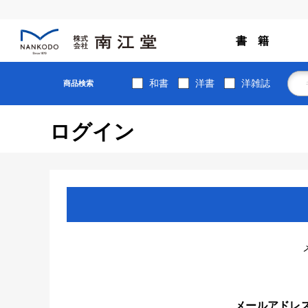
書 籍
和書
洋書
洋雑誌
商品検索
ログイン
メールアドレ