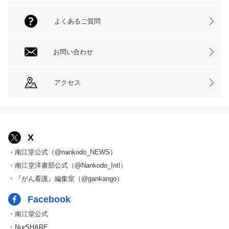
よくあるご質問
お問い合わせ
アクセス
X
・南江堂公式（@nankodo_NEWS）
・南江堂洋書部公式（@Nankodo_Intl）
・『がん看護』編集室（@gankango）
Facebook
・南江堂公式
・NurSHARE