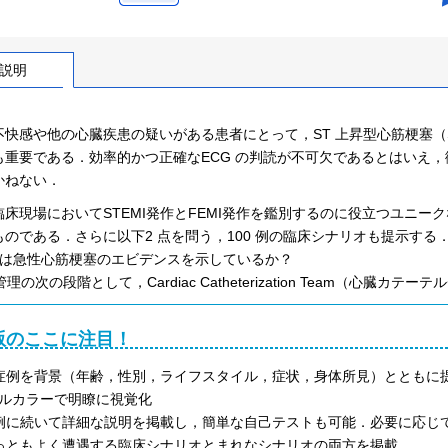
説明
快感や他の心臓疾患の疑いがある患者にとって，ST 上昇型心筋梗塞（ST
も重要である．効率的かつ正確なECG の判読が不可欠であるとはいえ
かねない．
臨床現場においてSTEMI発作とFEMI発作を鑑別するのに役立つユニ
ものである．さらに以下2 点を問う，100 例の臨床シナリオも提示する
CG は急性心筋梗塞のエビデンスを示しているか？
者管理の次の段階として，Cardiac Catheterization Team（心臓カ
版のここに注目！
症例を背景（年齢，性別，ライフスタイル，症状，身体所見）とともに提
ルカラーで明瞭に視覚化
例に続いて詳細な説明を掲載し，簡単な自己テストも可能．必要に応じ
っともよく遭遇する臨床シナリオとまれなシナリオの両方を掲載