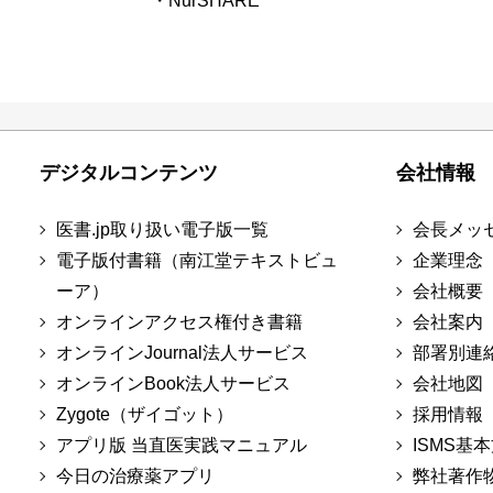
・NurSHARE
デジタルコンテンツ
会社情報
医書.jp取り扱い電子版一覧
会長メッ
電子版付書籍（南江堂テキストビュ
企業理念
ーア）
会社概要
オンラインアクセス権付き書籍
会社案内
オンラインJournal法人サービス
部署別連
オンラインBook法人サービス
会社地図
Zygote（ザイゴット）
採用情報
アプリ版 当直医実践マニュアル
ISMS基
今日の治療薬アプリ
弊社著作