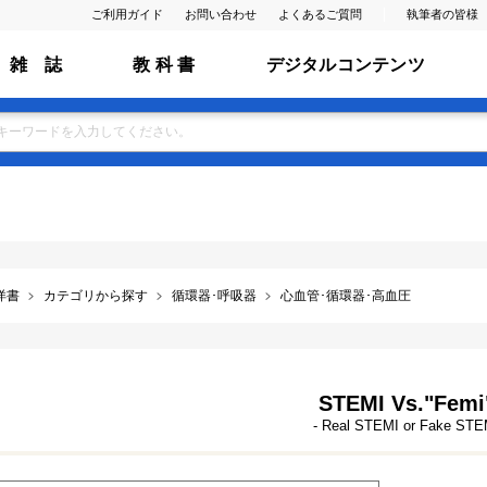
ご利用ガイド
お問い合わせ
よくあるご質問
執筆者の皆様
雑 誌
教 科 書
デジタルコンテンツ
洋書
カテゴリから探す
循環器･呼吸器
心血管･循環器･高血圧
STEMI Vs."Femi
- Real STEMI or Fake STE