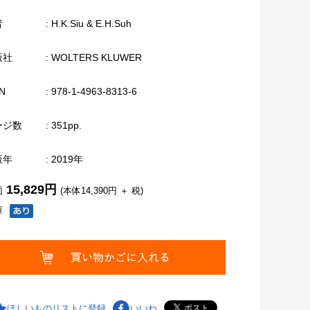
者
: H.K.Siu & E.H.Suh
版社
: WOLTERS KLUWER
N
: 978-1-4963-8313-6
ージ数
: 351pp.
版年
: 2019年
15,829円
価
(本体14,390円 ＋ 税)
庫
ほしいものリストに登録
いいね