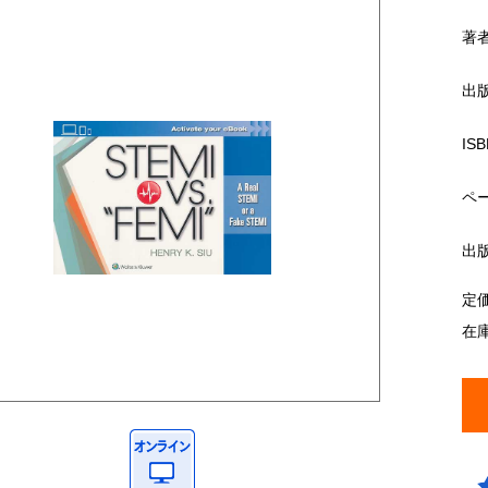
著
出
ISB
ペ
出
定
在