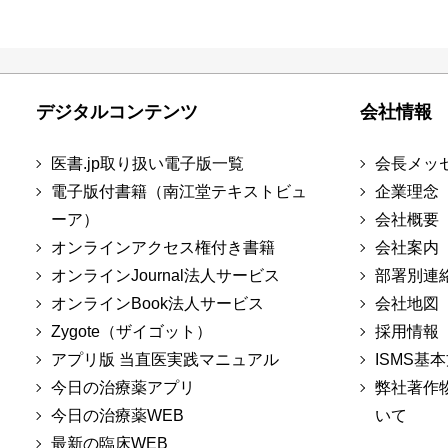
デジタルコンテンツ
会社情報
医書.jp取り扱い電子版一覧
会長メッ
電子版付書籍（南江堂テキストビュ
企業理念
ーア）
会社概要
オンラインアクセス権付き書籍
会社案内
オンラインJournal法人サービス
部署別連
オンラインBook法人サービス
会社地図
Zygote（ザイゴット）
採用情報
アプリ版 当直医実践マニュアル
ISMS基
今日の治療薬アプリ
弊社著作
今日の治療薬WEB
いて
最新の臨床WEB