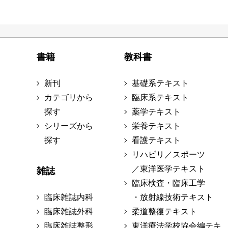
書籍
教科書
新刊
基礎系テキスト
カテゴリから
臨床系テキスト
探す
薬学テキスト
シリーズから
栄養テキスト
探す
看護テキスト
リハビリ／スポーツ
／東洋医学テキスト
雑誌
臨床検査・臨床工学
臨床雑誌内科
・放射線技術テキスト
臨床雑誌外科
柔道整復テキスト
臨床雑誌整形
東洋療法学校協会編テキ