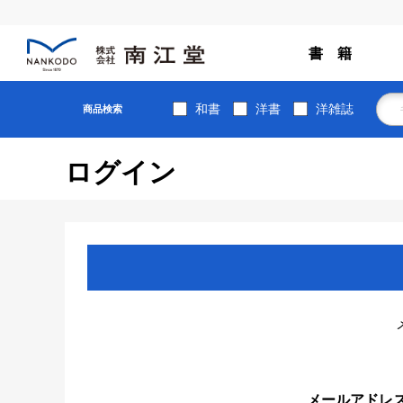
書 籍
和書
洋書
洋雑誌
商品検索
ログイン
メールアドレ