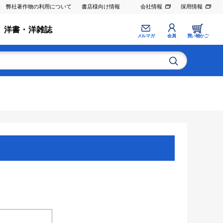
弊社著作物の利用について
書店様向け情報
会社情報
採用情報
洋書・洋雑誌
メルマガ
会員
買い物かご
。