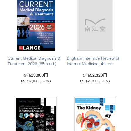
Current Medical Diagnosis &
Brigham Intensive Review of
Treatment 2026 (65th ed.)
Internal Medicine, 4th ed.
19,800円
32,329円
定価
定価
(本体18,000円 ＋ 税)
(本体29,390円 ＋ 税)