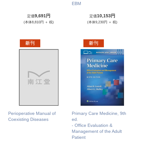
EBM
9,691円
10,153円
定価
定価
(本体8,810円 ＋ 税)
(本体9,230円 ＋ 税)
Perioperative Manual of
Primary Care Medicine, 9th
Coexisting Diseases
ed.
- Office Evaluation &
Management of the Adult
Patient