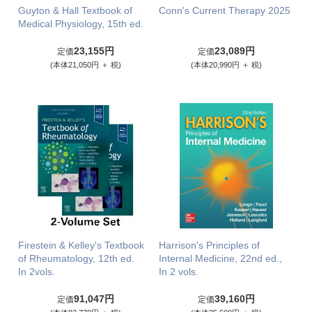
Guyton & Hall Textbook of
Conn's Current Therapy 2025
Medical Physiology, 15th ed.
23,155円
23,089円
定価
定価
(本体21,050円 ＋ 税)
(本体20,990円 ＋ 税)
Firestein & Kelley's Textbook
Harrison's Principles of
of Rheumatology, 12th ed.
Internal Medicine, 22nd ed.,
In 2vols.
In 2 vols.
91,047円
39,160円
定価
定価