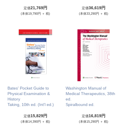
21,769円
36,619円
定価
定価
(本体19,790円 ＋ 税)
(本体33,290円 ＋ 税)
Bates' Pocket Guide to
Washington Manual of
Physical Examination &
Medical Therapeutics, 38th
History
ed.
Taking, 10th ed. (Int'l ed.)
Spiralbound ed.
15,829円
16,819円
定価
定価
(本体14,390円 ＋ 税)
(本体15,290円 ＋ 税)