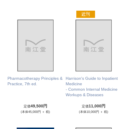
Pharmacotherapy Principles &
Harrison's Guide to Inpatient
Practice, 7th ed.
Medicine
- Common Internal Medicine
Workups & Diseases
49,500円
11,000円
定価
定価
(本体45,000円 ＋ 税)
(本体10,000円 ＋ 税)