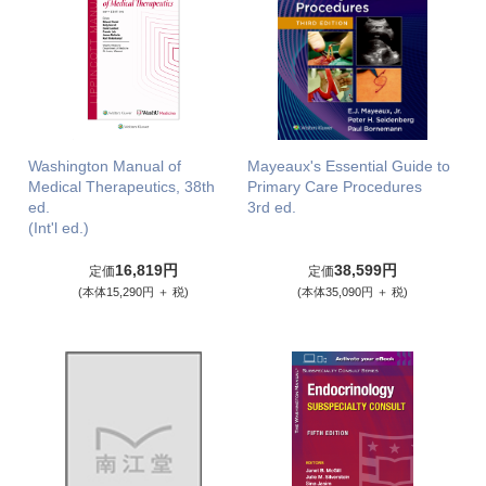
Washington Manual of
Mayeaux's Essential Guide to
Medical Therapeutics, 38th
Primary Care Procedures
ed.
3rd ed.
(Int'l ed.)
16,819円
38,599円
定価
定価
(本体15,290円 ＋ 税)
(本体35,090円 ＋ 税)