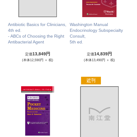
Antibiotic Basics for Clinicians,
Washington Manual
4th ed.
Endocrinology Subspecialty
- ABCs of Choosing the Right
Consult,
Antibacterial Agent
5th ed.
13,849円
14,839円
定価
定価
(本体12,590円 ＋ 税)
(本体13,490円 ＋ 税)