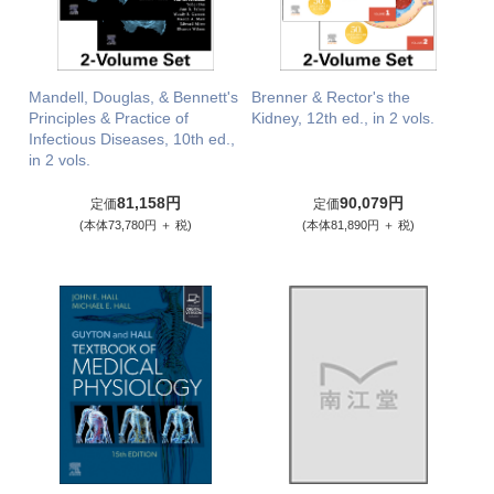
Mandell, Douglas, & Bennett's
Brenner & Rector's the
Principles & Practice of
Kidney, 12th ed., in 2 vols.
Infectious Diseases, 10th ed.,
in 2 vols.
81,158円
90,079円
定価
定価
(本体73,780円 ＋ 税)
(本体81,890円 ＋ 税)