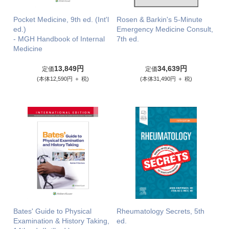
Pocket Medicine, 9th ed. (Int'l
Rosen & Barkin's 5-Minute
ed.)
Emergency Medicine Consult,
- MGH Handbook of Internal
7th ed.
Medicine
13,849円
34,639円
定価
定価
(本体12,590円 ＋ 税)
(本体31,490円 ＋ 税)
Bates' Guide to Physical
Rheumatology Secrets, 5th
Examination & History Taking,
ed.