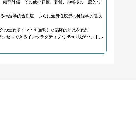
害、頭部外傷、その他の脊椎、脊髄、神経根の一般的な
わる神経学的合併症、さらに全身性疾患の神経学的症状
トピックの重要ポイントを強調した臨床的知見を要約
クセスできるインタラクティブなeBook版がバンドル