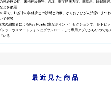
の神経感染症、末梢神経障害、ALS、重症筋無力症、筋疾患、睡眠障
などを網羅
つの章で、妊娠中の神経疾患の診断と治療、がんおよびがん治療にまつ
いて解説
章末の編集者によるKey Points (主なポイント）セクションで、各
ブレットやスマートフォンにダウンロードして専用アプリからいつでもア
ている
最近見た商品