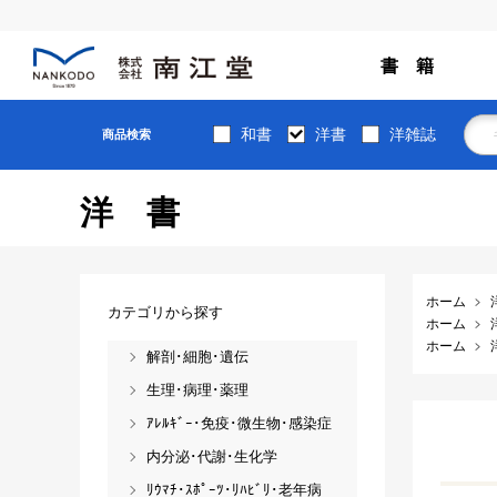
書 籍
和書
洋書
洋雑誌
商品検索
洋書
ホーム
カテゴリから探す
ホーム
ホーム
解剖･細胞･遺伝
生理･病理･薬理
ｱﾚﾙｷﾞｰ･免疫･微生物･感染症
内分泌･代謝･生化学
ﾘｳﾏﾁ･ｽﾎﾟｰﾂ･ﾘﾊﾋﾞﾘ･老年病