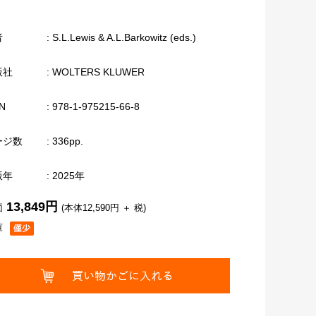
者
: S.L.Lewis & A.L.Barkowitz (eds.)
版社
: WOLTERS KLUWER
N
: 978-1-975215-66-8
ージ数
: 336pp.
版年
: 2025年
13,849円
価
(本体12,590円 ＋ 税)
庫