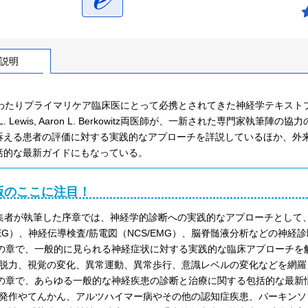
説明
にわたりプライマリケア臨床医にとって必携とされてきた神経学テキスト
en L. Lewis, Aaron L. Berkowitz両医師が、一新された専
訴える患者の評価に対する実践的なアプローチを詳説しているほか、外
括的な最新ガイドにもなっている。
版のここに注目！
集者が執筆した序章では、神経学的診断への実践的なアプローチとして、神経
EG）、神経伝導検査/筋電図（NCS/EMG）、脳脊髄液分析などの神経
0の章で、一般的に見られる神経症状に対する実践的な臨床アプローチ
脱力、視覚の変化、異常運動、異常歩行、意識レベルの変化などを網羅
3の章で、あらゆる一般的な神経疾患の診断と治療に関する包括的な最
発作やてんかん、アルツハイマー病やその他の認知症疾患、パーキンソ