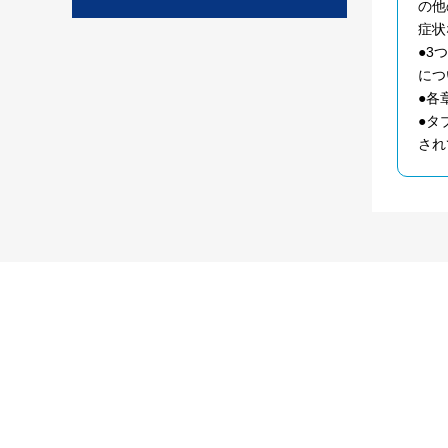
の他
症状
●3
につ
●各
●タ
され