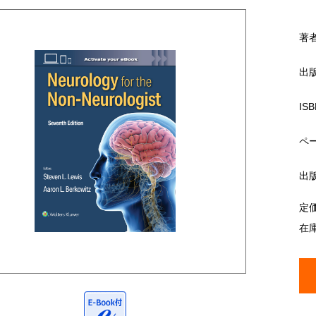
著
出
ISB
ペ
出
定
在