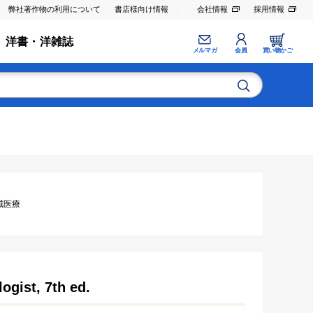
弊社著作物の利用について
書店様向け情報
会社情報
採用情報
洋書・洋雑誌
メルマガ
会員
買い物かご
 地域医療
ogist, 7th ed.