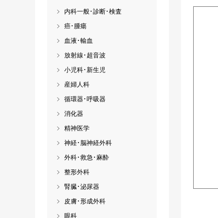
内科一般･診断･検査
癌･腫瘍
血液･輸血
放射線･超音波
小児科･新生児
産婦人科
循環器･呼吸器
消化器
精神医学
神経･脳神経外科
外科･救急･麻酔
整形外科
腎臓･泌尿器
皮膚･形成外科
眼科