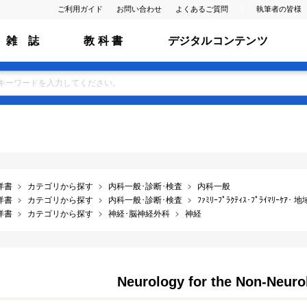
ご利用ガイド
お問い合わせ
よくあるご質問
執筆者の皆様
雑 誌
教 科 書
デジタルコンテンツ
洋書
カテゴリから探す
内科一般･診断･検査
内科一般
洋書
カテゴリから探す
内科一般･診断･検査
ﾌｧﾐﾘｰﾌﾟﾗｸﾃｨｽ･ﾌﾟﾗｲﾏﾘｰｹｱ･
洋書
カテゴリから探す
神経･脳神経外科
神経
Neurology for the Non-Neurol