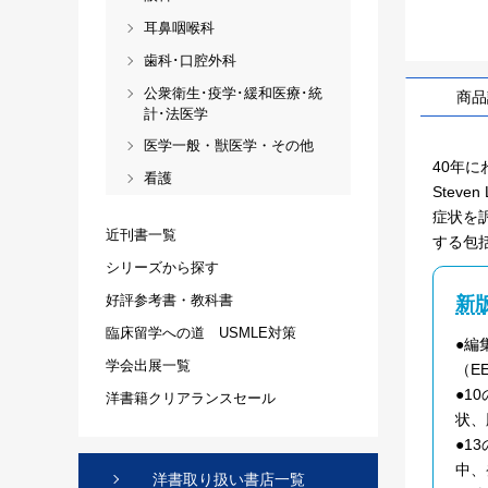
耳鼻咽喉科
歯科･口腔外科
公衆衛生･疫学･緩和医療･統
商品
計･法医学
医学一般・獣医学・その他
40年
看護
Stev
症状を
近刊書一覧
する包
シリーズから探す
好評参考書・教科書
新
臨床留学への道 USMLE対策
●編
学会出展一覧
（E
●1
洋書籍クリアランスセール
状、
●1
中、
洋書取り扱い書店一覧