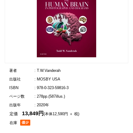
著者
: T.W.Vanderah
出版社
: MOSBY USA
ISBN
: 978-0-323-59816-3
ページ数
: 278pp.(587illus.)
出版年
: 2020年
13,849円
定価
(本体12,590円 ＋ 税)
在庫