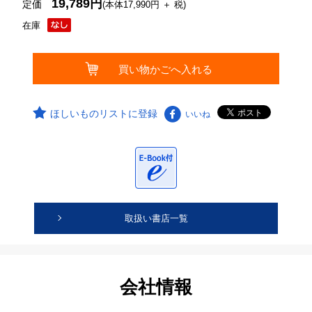
19,789円
定価
(本体17,990円 ＋ 税)
在庫
ほしいものリストに登録
いいね
取扱い書店一覧
会社情報