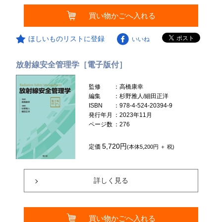
買い物かごへ入れる
ほしいものリストに登録
いいね
放射線安全管理学［電子版付］
監修
：高橋康幸
編集
：杉野雅人/細田正洋
ISBN
：978-4-524-20394-9
発行年月
：2023年11月
ページ数
：276
5,720円
定価
(本体5,200円 ＋ 税)
詳しく見る
買い物かごへ入れる