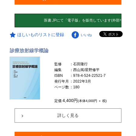
ほしいものリストに登録
いいね
診療放射線学概論
監修
：石田隆行
編集
：西山篤/星野修平
ISBN
：978-4-524-22521-7
発行年月
：2022年3月
ページ数
：180
4,400円
定価
(本体4,000円 ＋ 税)
詳しく見る