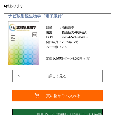
あります
6件
ナビ放射線生物学［電子版付］
監修
：高橋康幸
編集
：横山須美/中原岳久
ISBN
：978-4-524-20488-5
発行年月
：2025年12月
ページ数
：200
5,500円
定価
(本体5,000円 ＋ 税)
詳しく見る
買い物かごへ入れる