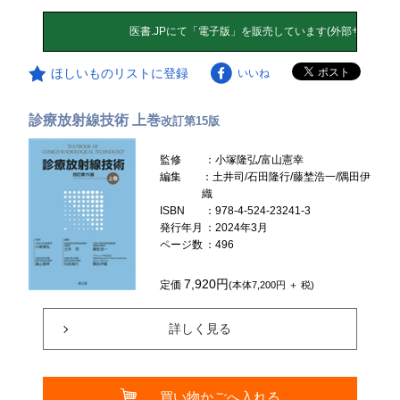
ほしいものリストに登録
いいね
診療放射線技術 上巻
改訂第15版
監修
：小塚隆弘/富山憲幸
編集
：土井司/石田隆行/藤埜浩一/隅田伊
織
ISBN
：978-4-524-23241-3
発行年月
：2024年3月
ページ数
：496
7,920円
定価
(本体7,200円 ＋ 税)
詳しく見る
買い物かごへ入れる