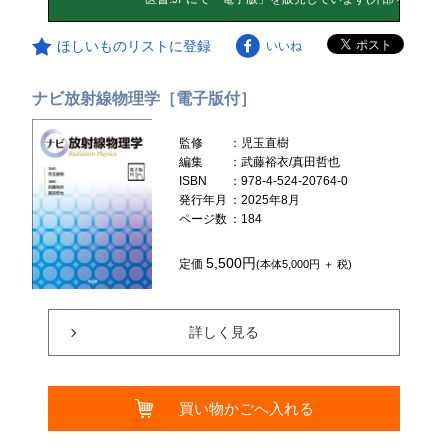
ほしいものリストに登録
いいね
ナビ放射線物理学［電子版付］
監修
：児玉直樹
編集
：武藤裕衣/真田哲也
ISBN
：978-4-524-20764-0
発行年月
：2025年8月
ページ数
：184
5,500円
定価
(本体5,000円 ＋ 税)
詳しく見る
買い物かごへ入れる