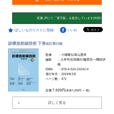
ほしいものリストに登録
いいね
診療放射線技術 下巻
改訂第15版
監修
：小塚隆弘/富山憲幸
編集
：土井司/石田隆行/藤埜浩一/隅田伊
織
ISBN
：978-4-524-23242-0
発行年月
：2024年3月
ページ数
：472
7,920円
定価
(本体7,200円 ＋ 税)
詳しく見る