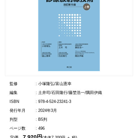
監修
: 小塚隆弘/富山憲幸
編集
: 土井司/石田隆行/藤埜浩一/隅田伊織
ISBN
: 978-4-524-23241-3
発行年月
: 2024年3月
判型
: B5判
ページ数
: 496
7,920円
定価
(本体7,200円 ＋ 税)