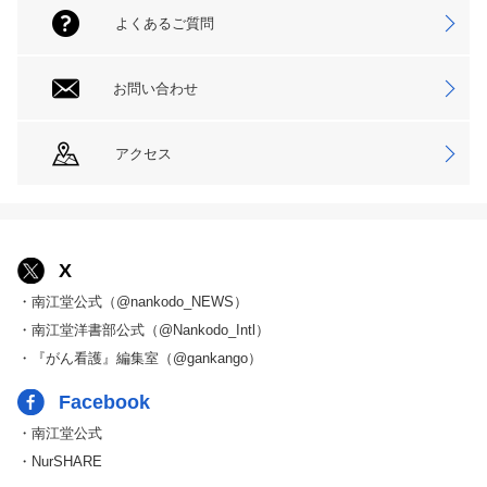
よくあるご質問
お問い合わせ
アクセス
X
・南江堂公式（@nankodo_NEWS）
・南江堂洋書部公式（@Nankodo_Intl）
・『がん看護』編集室（@gankango）
Facebook
・南江堂公式
・NurSHARE