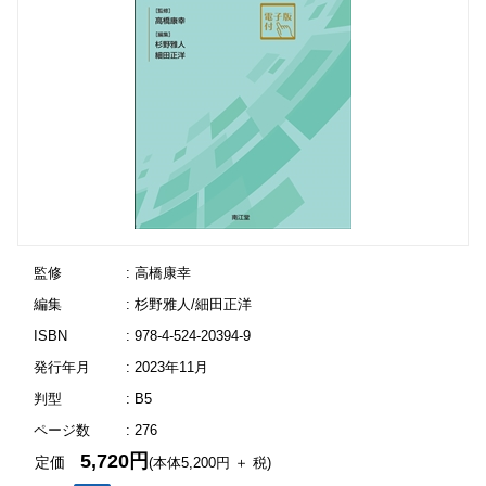
監修
: 高橋康幸
編集
: 杉野雅人/細田正洋
ISBN
: 978-4-524-20394-9
発行年月
: 2023年11月
判型
: B5
ページ数
: 276
5,720円
定価
(本体5,200円 ＋ 税)