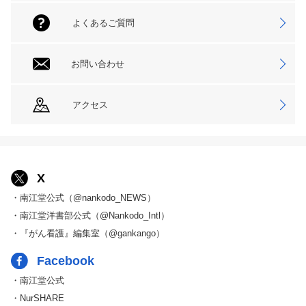
よくあるご質問
お問い合わせ
アクセス
X
・南江堂公式（@nankodo_NEWS）
・南江堂洋書部公式（@Nankodo_Intl）
・『がん看護』編集室（@gankango）
Facebook
・南江堂公式
・NurSHARE