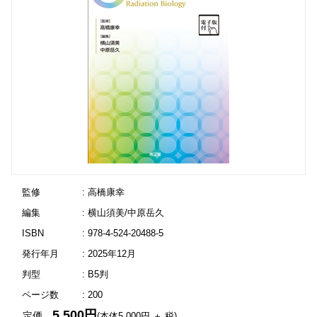
監修
: 高橋康幸
編集
: 横山須美/中原岳久
ISBN
: 978-4-524-20488-5
発行年月
: 2025年12月
判型
: B5判
ページ数
: 200
5,500円
定価
(本体5,000円 ＋ 税)