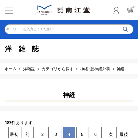
キーワードを入力してください
洋雑誌
ホーム
洋雑誌
カテゴリから探す
神経･脳神経外科
神経
神経
あります
183件
最初
前
2
3
4
5
6
次
最後