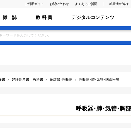
ご利用ガイド
お問い合わせ
よくあるご質問
執筆者の皆様
雑 誌
教 科 書
デジタルコンテンツ
洋書
好評参考書・教科書
循環器･呼吸器
呼吸器･肺･気管･胸部疾患
呼吸器･肺･気管･胸