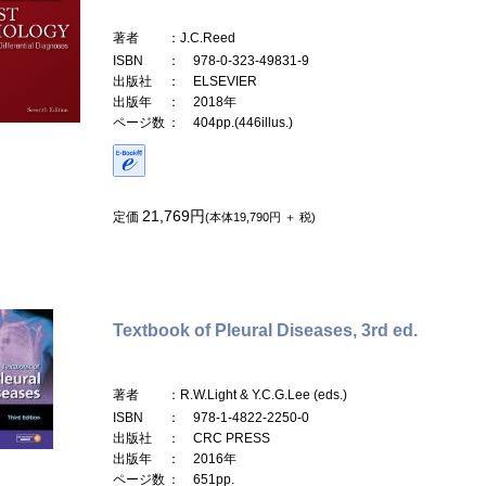
著者
：J.C.Reed
ISBN
： 978-0-323-49831-9
出版社
： ELSEVIER
出版年
： 2018年
ページ数
： 404pp.(446illus.)
21,769円
定価
(本体19,790円 ＋ 税)
Textbook of Pleural Diseases, 3rd ed.
著者
：R.W.Light & Y.C.G.Lee (eds.)
ISBN
： 978-1-4822-2250-0
出版社
： CRC PRESS
出版年
： 2016年
ページ数
： 651pp.