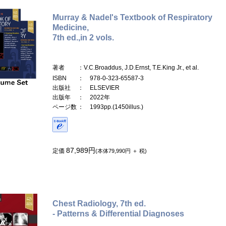
Murray & Nadel's Textbook of Respiratory
Medicine,
7th ed.,in 2 vols.
著者
：V.C.Broaddus, J.D.Ernst, T.E.King Jr., et al.
ISBN
： 978-0-323-65587-3
出版社
： ELSEVIER
出版年
： 2022年
ページ数
： 1993pp.(1450illus.)
87,989円
定価
(本体79,990円 ＋ 税)
Chest Radiology, 7th ed.
- Patterns & Differential Diagnoses