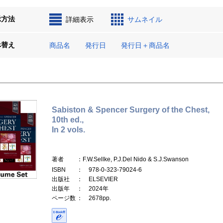
示方法
詳細表示
サムネイル
べ替え
商品名
発行日
発行日＋商品名
Sabiston & Spencer Surgery of the Chest,
10th ed.,
In 2 vols.
著者
：F.W.Sellke, P.J.Del Nido & S.J.Swanson
ISBN
： 978-0-323-79024-6
出版社
： ELSEVIER
出版年
： 2024年
ページ数
： 2678pp.