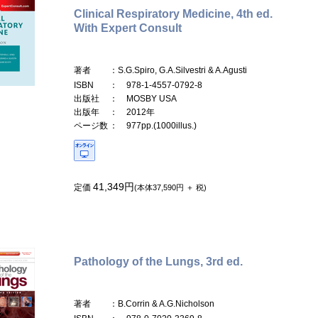
Clinical Respiratory Medicine, 4th ed.
With Expert Consult
著者
：S.G.Spiro, G.A.Silvestri & A.Agusti
ISBN
： 978-1-4557-0792-8
出版社
： MOSBY USA
出版年
： 2012年
ページ数
： 977pp.(1000illus.)
41,349円
定価
(本体37,590円 ＋ 税)
Pathology of the Lungs, 3rd ed.
著者
：B.Corrin & A.G.Nicholson