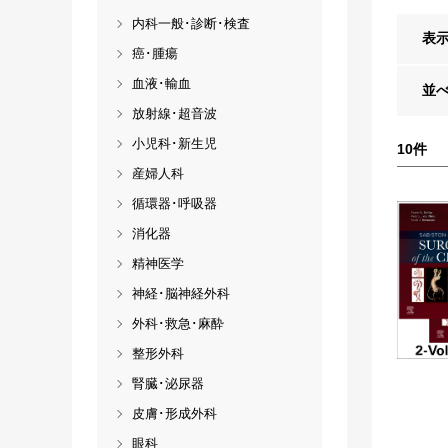
内科一般･診断･検査
表
癌･腫瘍
血液･輸血
並
放射線･超音波
小児科･新生児
10
件
産婦人科
循環器･呼吸器
消化器
精神医学
神経･脳神経外科
外科･救急･麻酔
整形外科
腎臓･泌尿器
皮膚･形成外科
眼科