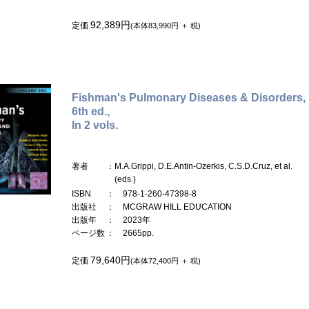
92,389円
定価
(本体83,990円 ＋ 税)
Fishman's Pulmonary Diseases & Disorders,
6th ed.,
In 2 vols.
著者
：M.A.Grippi, D.E.Antin-Ozerkis, C.S.D.Cruz, et al.
(eds.)
ISBN
： 978-1-260-47398-8
出版社
： MCGRAW HILL EDUCATION
出版年
： 2023年
ページ数
： 2665pp.
79,640円
定価
(本体72,400円 ＋ 税)