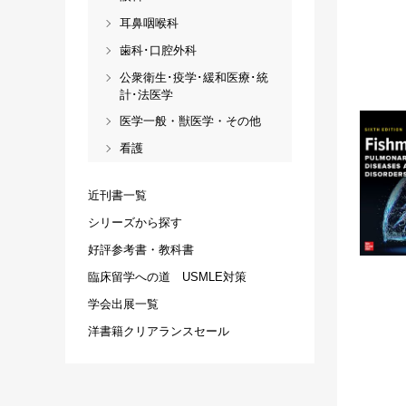
耳鼻咽喉科
歯科･口腔外科
公衆衛生･疫学･緩和医療･統
計･法医学
医学一般・獣医学・その他
看護
近刊書一覧
シリーズから探す
好評参考書・教科書
臨床留学への道 USMLE対策
学会出展一覧
洋書籍クリアランスセール