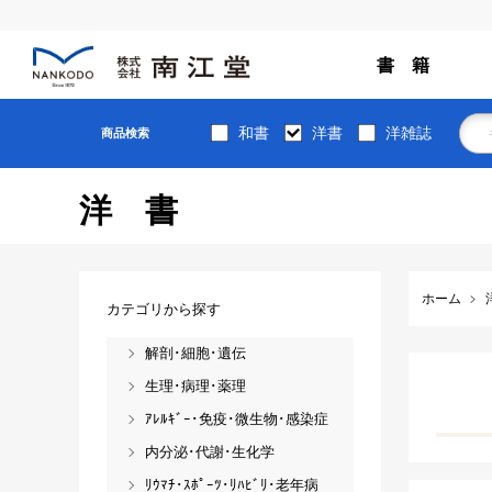
書 籍
和書
洋書
洋雑誌
商品検索
洋書
ホーム
カテゴリから探す
解剖･細胞･遺伝
生理･病理･薬理
ｱﾚﾙｷﾞｰ･免疫･微生物･感染症
内分泌･代謝･生化学
ﾘｳﾏﾁ･ｽﾎﾟｰﾂ･ﾘﾊﾋﾞﾘ･老年病