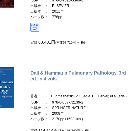
ISBN
： 978-0-7020-3369-8
出版社
： ELSEVIER
出版年
： 2011年
ページ数
： 778pp.
63,481円
定価
(本体57,710円 ＋ 税)
Dail & Hammar's Pulmonary Pathology, 3rd
ed.,in 4 vols.
著者
：J.F.Tomashefski, P.T.Cagle, C.F.Farver, et al.(eds.)
ISBN
： 978-0-387-72139-2
出版社
： SPRINGER NATURE
出版年
： 2008年
ページ数
： 2170pp.(1608illus.)
114,114円
定価
(本体103,740円 ＋ 税)