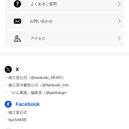
よくあるご質問
お問い合わせ
アクセス
X
・南江堂公式（@nankodo_NEWS）
・南江堂洋書部公式（@Nankodo_Intl）
・『がん看護』編集室（@gankango）
Facebook
・南江堂公式
・NurSHARE