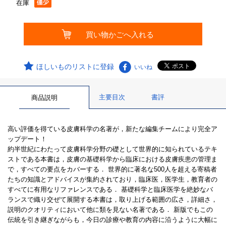
在庫
ほしいものリストに登録
いいね
主要目次
書評
商品説明
高い評価を得ている皮膚科学の名著が，新たな編集チームにより完全ア
ップデート！
約半世紀にわたって皮膚科学分野の礎として世界的に知られているテキ
ストである本書は，皮膚の基礎科学から臨床における皮膚疾患の管理ま
で，すべての要点をカバーする． 世界的に著名な500人を超える寄稿者
たちの知識とアドバイスが集約されており，臨床医，医学生，教育者の
すべてに有用なリファレンスである． 基礎科学と臨床医学を絶妙なバ
ランスで織り交ぜて展開する本書は，取り上げる範囲の広さ，詳細さ，
説明のクオリティにおいて他に類を見ない名著である． 新版でもこの
伝統を引き継ぎながらも，今日の診療や教育の内容に沿うように大幅に