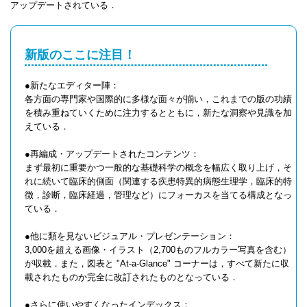
アップデートされている．
新版のここに注目！
●新たなエディター陣：
各方面の専門家や国際的に多様な面々が揃い，これまでの版の功績
を積み重ねていくために注力するとともに，新たな洞察や見識を加
えている．
●再編成・アップデートされたコンテンツ：
まず最初に重要かつ一般的な基礎科学の概念を幅広く取り上げ，そ
れに続いて臨床的側面（関連する疾患特異的病態生理学，臨床的特
徴，診断，臨床経過，管理など）にフォーカスを当てる構成となっ
ている．
●他に類を見ないビジュアル・プレゼンテーション：
3,000を超える画像・イラスト（2,700ものフルカラー写真を含む）
が収載．また，図表と "At-a-Glance" コーナーは，すべて新たに収
載されたものか完全に改訂されたものとなっている．
●さらに使いやすくなったインデックス：