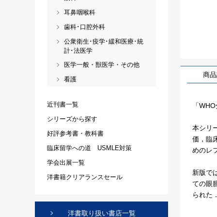
耳鼻咽喉科
歯科･口腔外科
公衆衛生･疫学･緩和医療･統
計･法医学
医学一般・獣医学・その他
商品
看護
近刊書一覧
「WHO
シリーズから探す
本シリ
好評参考書・教科書
価，臨
臨床留学への道 USMLE対策
めのレ
学会出展一覧
新版で
洋書籍クリアランスセール
ての眼
られた．
洋書取り扱い書店一覧