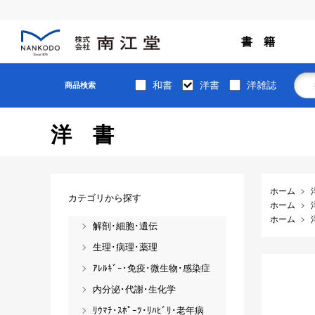
書 籍
和書
洋書
洋雑誌
商品検索
洋書
ホーム
カテゴリから探す
ホーム
ホーム
解剖･細胞･遺伝
生理･病理･薬理
ｱﾚﾙｷﾞｰ･免疫･微生物･感染症
内分泌･代謝･生化学
ﾘｳﾏﾁ･ｽﾎﾟｰﾂ･ﾘﾊﾋﾞﾘ･老年病