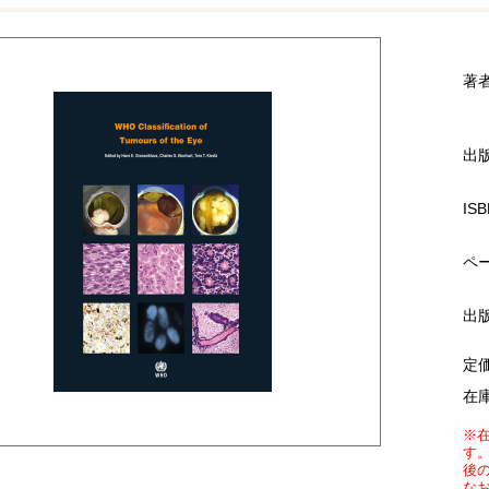
著
出
ISB
ペ
出
定
在
※
す
後
な