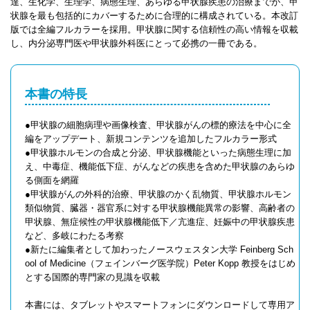
達、生化学、生理学、病態生理、あらゆる甲状腺疾患の治療までが、甲
状腺を最も包括的にカバーするために合理的に構成されている。本改訂
版では全編フルカラーを採用。甲状腺に関する信頼性の高い情報を収載
し、内分泌専門医や甲状腺外科医にとって必携の一冊である。
本書の特長
●甲状腺の細胞病理や画像検査、甲状腺がんの標的療法を中心に全
編をアップデート、新規コンテンツを追加したフルカラー形式
●甲状腺ホルモンの合成と分泌、甲状腺機能といった病態生理に加
え、中毒症、機能低下症、がんなどの疾患を含めた甲状腺のあらゆ
る側面を網羅
●甲状腺がんの外科的治療、甲状腺のかく乱物質、甲状腺ホルモン
類似物質、臓器・器官系に対する甲状腺機能異常の影響、高齢者の
甲状腺、無症候性の甲状腺機能低下／亢進症、妊娠中の甲状腺疾患
など、多岐にわたる考察
●新たに編集者として加わったノースウェスタン大学 Feinberg Sch
ool of Medicine（フェインバーグ医学院）Peter Kopp 教授をはじめ
とする国際的専門家の見識を収載
本書には、タブレットやスマートフォンにダウンロードして専用ア