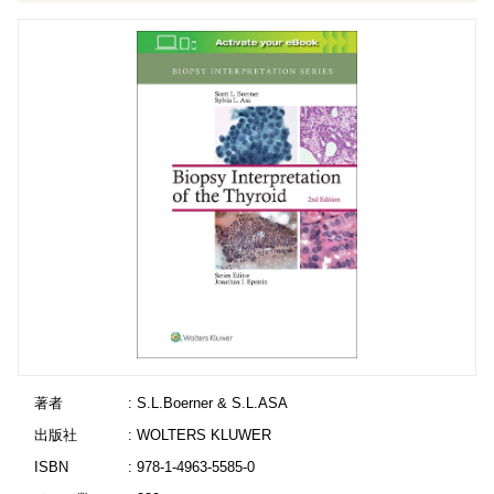
著者
: S.L.Boerner & S.L.ASA
出版社
: WOLTERS KLUWER
ISBN
: 978-1-4963-5585-0