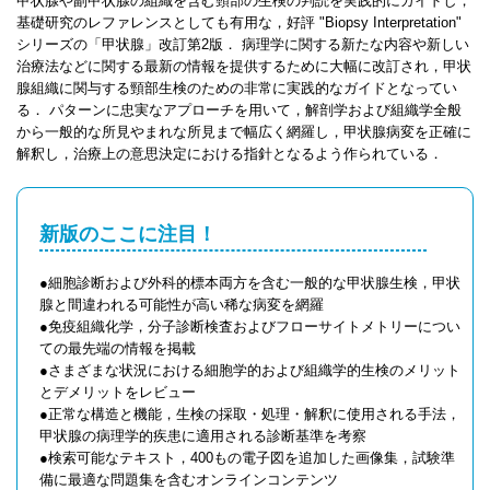
甲状腺や副甲状腺の組織を含む頸部の生検の判読を実践的にガイドし，
基礎研究のレファレンスとしても有用な，好評 "Biopsy Interpretation"
シリーズの「甲状腺」改訂第2版． 病理学に関する新たな内容や新しい
治療法などに関する最新の情報を提供するために大幅に改訂され，甲状
腺組織に関与する頸部生検のための非常に実践的なガイドとなってい
る． パターンに忠実なアプローチを用いて，解剖学および組織学全般
から一般的な所見やまれな所見まで幅広く網羅し，甲状腺病変を正確に
解釈し，治療上の意思決定における指針となるよう作られている．
新版のここに注目！
●細胞診断および外科的標本両方を含む一般的な甲状腺生検，甲状
腺と間違われる可能性が高い稀な病変を網羅
●免疫組織化学，分子診断検査およびフローサイトメトリーについ
ての最先端の情報を掲載
●さまざまな状況における細胞学的および組織学的生検のメリット
とデメリットをレビュー
●正常な構造と機能，生検の採取・処理・解釈に使用される手法，
甲状腺の病理学的疾患に適用される診断基準を考察
●検索可能なテキスト，400もの電子図を追加した画像集，試験準
備に最適な問題集を含むオンラインコンテンツ