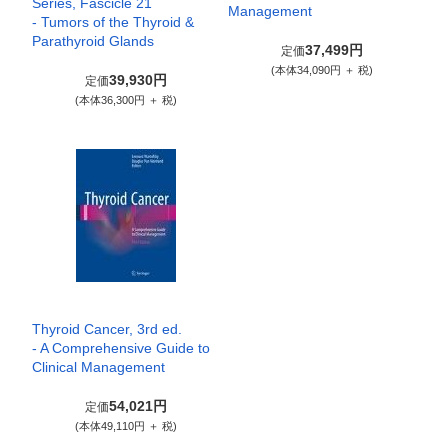
Series, Fascicle 21
Management
- Tumors of the Thyroid &
Parathyroid Glands
37,499円
定価
(本体34,090円 ＋ 税)
39,930円
定価
(本体36,300円 ＋ 税)
Thyroid Cancer, 3rd ed.
- A Comprehensive Guide to
Clinical Management
54,021円
定価
(本体49,110円 ＋ 税)