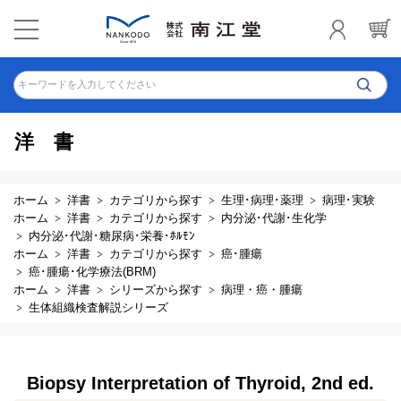
キーワードを入力してください
洋書
ホーム
洋書
カテゴリから探す
生理･病理･薬理
病理･実験
ホーム
洋書
カテゴリから探す
内分泌･代謝･生化学
内分泌･代謝･糖尿病･栄養･ﾎﾙﾓﾝ
ホーム
洋書
カテゴリから探す
癌･腫瘍
癌･腫瘍･化学療法(BRM)
ホーム
洋書
シリーズから探す
病理・癌・腫瘍
生体組織検査解説シリーズ
Biopsy Interpretation of Thyroid, 2nd ed.