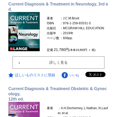
Current Diagnosis & Treatment in Neurology, 3rd e
d.
著者
：J.C.M.Brust
ISBN
：978-1-259-83531-5
出版社
：MCGRAW HILL EDUCATION
出版年
：2019年
ページ数
：608pp.
21,780円
定価
(本体19,800円 ＋ 税)
詳しく見る
ほしいものリストに登録
いいね
Current Diagnosis & Treatment Obstetric & Gynec
ology,
12th ed.
著者
：A.H.Decherney, L.Nathan, N.Lauf
er, et al.