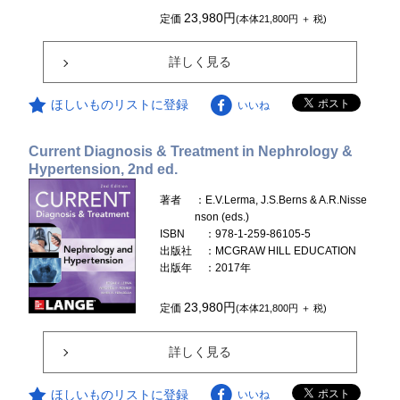
23,980円
定価
(本体21,800円 ＋ 税)
詳しく見る
ほしいものリストに登録
いいね
Current Diagnosis & Treatment in Nephrology &
Hypertension, 2nd ed.
著者
：E.V.Lerma, J.S.Berns & A.R.Nisse
nson (eds.)
ISBN
：978-1-259-86105-5
出版社
：MCGRAW HILL EDUCATION
出版年
：2017年
23,980円
定価
(本体21,800円 ＋ 税)
詳しく見る
ほしいものリストに登録
いいね