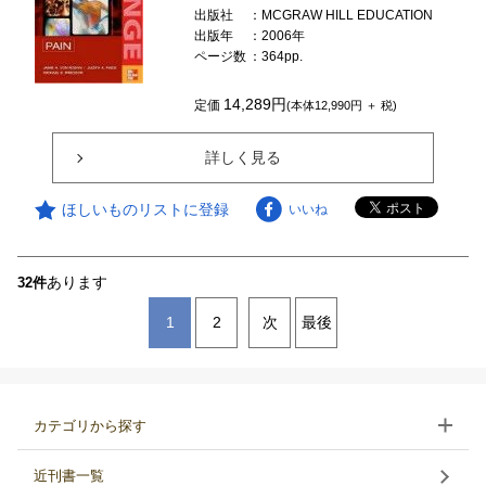
出版社
：MCGRAW HILL EDUCATION
出版年
：2006年
ページ数
：364pp.
14,289円
定価
(本体12,990円 ＋ 税)
詳しく見る
ほしいものリストに登録
いいね
あります
32件
1
2
次
最後
カテゴリから探す
近刊書一覧