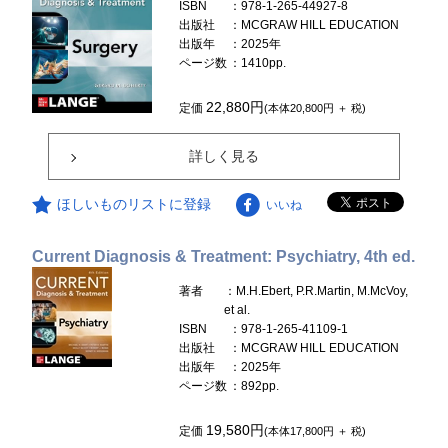
ISBN
：978-1-265-44927-8
出版社
：MCGRAW HILL EDUCATION
出版年
：2025年
ページ数
：1410pp.
22,880円
定価
(本体20,800円 ＋ 税)
詳しく見る
ほしいものリストに登録
いいね
Current Diagnosis & Treatment: Psychiatry, 4th ed.
著者
：M.H.Ebert, P.R.Martin, M.McVoy,
et al.
ISBN
：978-1-265-41109-1
出版社
：MCGRAW HILL EDUCATION
出版年
：2025年
ページ数
：892pp.
19,580円
定価
(本体17,800円 ＋ 税)