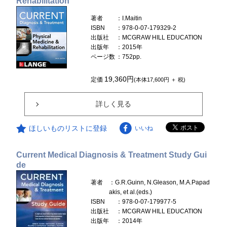
Rehabilitation
著者
：I.Maitin
ISBN
：978-0-07-179329-2
出版社
：MCGRAW HILL EDUCATION
出版年
：2015年
ページ数
：752pp.
19,360円
定価
(本体17,600円 ＋ 税)
詳しく見る
ほしいものリストに登録
いいね
Current Medical Diagnosis & Treatment Study Gui
de
著者
：G.R.Guinn, N.Gleason, M.A.Papad
akis, et al.(eds.)
ISBN
：978-0-07-179977-5
出版社
：MCGRAW HILL EDUCATION
出版年
：2014年