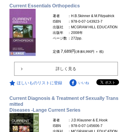
Current Essentials Orthopedics
著者
：H.B.Skinner & M.Fitzpatrick
ISBN
：978-0-07-143923-7
出版社
：MCGRAW HILL EDUCATION
出版年
：2008年
ページ数
：272pp.
7,689円
定価
(本体6,990円 ＋ 税)
詳しく見る
ほしいものリストに登録
いいね
Current Diagnosis & Treatment of Sexually Trans
mitted
Diseases -Lange Current Series
著者
：J.D.Klausner & E.Hook
ISBN
：978-0-07-145606-7
出版社
：MCGRAW HILL EDUCATION