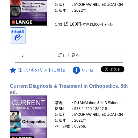
出版社
：MCGRAW HILL EDUCATION
出版年
：2022年
15,180円
定価
(本体13,800円 ＋ 税)
詳しく見る
ほしいものリストに登録
いいね
Current Diagnosis & Treatment in Orthopedics, 6th
ed.
著者
：P.J.McMahon & H.B.Skinner
ISBN
：978-1-260-13597-8
出版社
：MCGRAW HILL EDUCATION
出版年
：2021年
ページ数
：659pp.