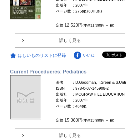
出版年
：2007年
ページ数
：275pp.(60illus.)
12,529円
定価
(本体11,390円 ＋ 税)
詳しく見る
ほしいものリストに登録
いいね
Current Procedueres: Pediatrics
著者
：D.Goodman, T.Green & S.Unti
ISBN
：978-0-07-145908-2
出版社
：MCGRAW HILL EDUCATION
出版年
：2007年
ページ数
：464pp.
15,389円
定価
(本体13,990円 ＋ 税)
詳しく見る