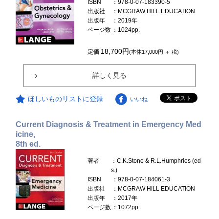
ISBN
：978-0-07-183390-5
出版社
：MCGRAW HILL EDUCATION
出版年
：2019年
ページ数
：1024pp.
18,700円
定価
(本体17,000円 ＋ 税)
詳しく見る
ほしいものリストに登録
いいね
Current Diagnosis & Treatment in Emergency Med
icine,
8th ed.
著者
：C.K.Stone & R.L.Humphries (ed
s.)
ISBN
：978-0-07-184061-3
出版社
：MCGRAW HILL EDUCATION
出版年
：2017年
ページ数
：1072pp.