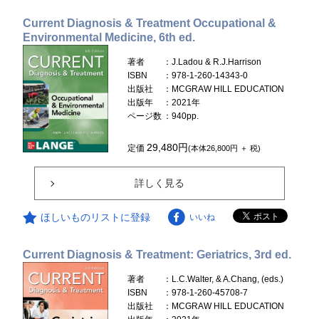
Current Diagnosis & Treatment Occupational &
Environmental Medicine, 6th ed.
著者
：J.Ladou & R.J.Harrison
ISBN
：978-1-260-14343-0
出版社
：MCGRAW HILL EDUCATION
出版年
：2021年
ページ数
：940pp.
29,480円
定価
(本体26,800円 ＋ 税)
詳しく見る
ほしいものリストに登録
いいね
Current Diagnosis & Treatment: Geriatrics, 3rd ed.
著者
：L.C.Walter, & A.Chang, (eds.)
ISBN
：978-1-260-45708-7
出版社
：MCGRAW HILL EDUCATION