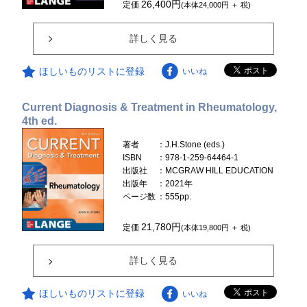
26,400円
定価
(本体24,000円 ＋ 税)
詳しく見る
ほしいものリストに登録
いいね
Current Diagnosis & Treatment in Rheumatology,
4th ed.
著者
：J.H.Stone (eds.)
ISBN
：978-1-259-64464-1
出版社
：MCGRAW HILL EDUCATION
出版年
：2021年
ページ数
：555pp.
21,780円
定価
(本体19,800円 ＋ 税)
詳しく見る
ほしいものリストに登録
いいね