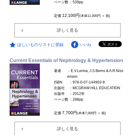
ページ数
：539pp.
12,100円
定価
(本体11,000円 ＋ 税)
詳しく見る
ほしいものリストに登録
いいね
Current Essentials of Nephrology & Hypertension
著者
：E.V.Lerma, J.S.Berns & A.R.Niss
enson
ISBN
：978-0-07-144903-8
出版社
：MCGRAW HILL EDUCATION
出版年
：2012年
ページ数
：288pp.
7,700円
定価
(本体7,000円 ＋ 税)
詳しく見る