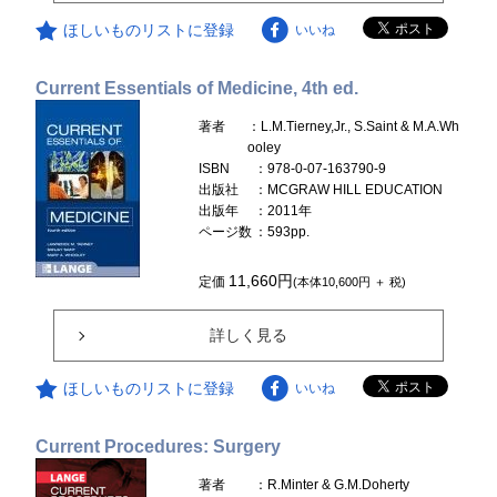
ほしいものリストに登録
いいね
Current Essentials of Medicine, 4th ed.
著者
：L.M.Tierney,Jr., S.Saint & M.A.Wh
ooley
ISBN
：978-0-07-163790-9
出版社
：MCGRAW HILL EDUCATION
出版年
：2011年
ページ数
：593pp.
11,660円
定価
(本体10,600円 ＋ 税)
詳しく見る
ほしいものリストに登録
いいね
Current Procedures: Surgery
著者
：R.Minter & G.M.Doherty