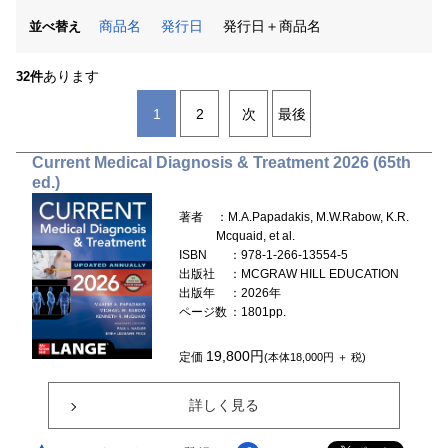
商品名
発行日
発行日＋商品名
並べ替え
あります
32件
1
2
次
最後
Current Medical Diagnosis & Treatment 2026 (65th
ed.)
著者
：M.A.Papadakis, M.W.Rabow, K.R.
Mcquaid, et al.
ISBN
：978-1-266-13554-5
出版社
：MCGRAW HILL EDUCATION
出版年
：2026年
ページ数
：1801pp.
19,800円
定価
(本体18,000円 ＋ 税)
詳しく見る