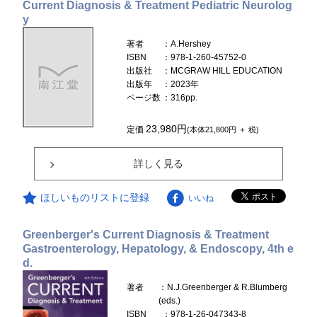
Current Diagnosis & Treatment Pediatric Neurolog
y
著者
：A.Hershey
ISBN
：978-1-260-45752-0
出版社
：MCGRAW HILL EDUCATION
出版年
：2023年
ページ数
：316pp.
23,980円
定価
(本体21,800円 ＋ 税)
詳しく見る
ほしいものリストに登録
いいね
Greenberger's Current Diagnosis & Treatment
Gastroenterology, Hepatology, & Endoscopy, 4th e
d.
著者
：N.J.Greenberger & R.Blumberg
(eds.)
ISBN
：978-1-26-047343-8