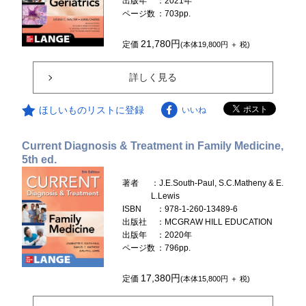
出版年
：2021年
ページ数
：703pp.
21,780円
定価
(本体19,800円 ＋ 税)
詳しく見る
ほしいものリストに登録
いいね
Current Diagnosis & Treatment in Family Medicine,
5th ed.
著者
：J.E.South-Paul, S.C.Matheny & E.
L.Lewis
ISBN
：978-1-260-13489-6
出版社
：MCGRAW HILL EDUCATION
出版年
：2020年
ページ数
：796pp.
17,380円
定価
(本体15,800円 ＋ 税)