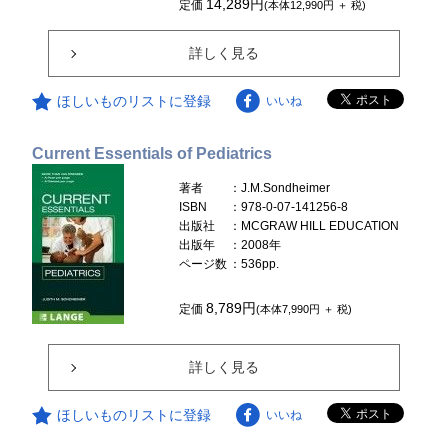
14,289円
定価
(本体12,990円 ＋ 税)
詳しく見る
ほしいものリストに登録
いいね
Current Essentials of Pediatrics
著者
：J.M.Sondheimer
ISBN
：978-0-07-141256-8
出版社
：MCGRAW HILL EDUCATION
出版年
：2008年
ページ数
：536pp.
8,789円
定価
(本体7,990円 ＋ 税)
詳しく見る
ほしいものリストに登録
いいね