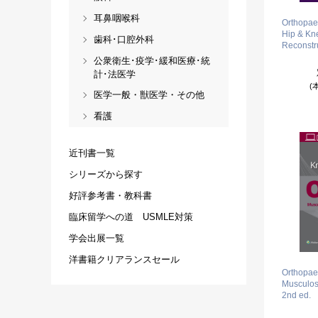
耳鼻咽喉科
Orthopae
Hip & Kn
歯科･口腔外科
Reconstru
公衆衛生･疫学･緩和医療･統
計･法医学
(
医学一般・獣医学・その他
看護
近刊書一覧
シリーズから探す
好評参考書・教科書
臨床留学への道 USMLE対策
学会出展一覧
洋書籍クリアランスセール
Orthopae
Musculosk
2nd ed.