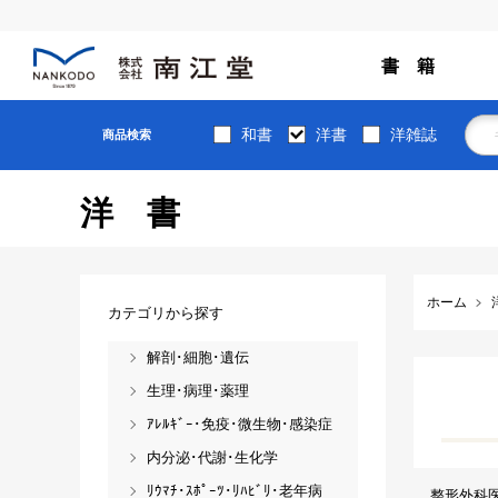
書 籍
和書
洋書
洋雑誌
商品検索
洋書
ホーム
カテゴリから探す
解剖･細胞･遺伝
生理･病理･薬理
ｱﾚﾙｷﾞｰ･免疫･微生物･感染症
内分泌･代謝･生化学
ﾘｳﾏﾁ･ｽﾎﾟｰﾂ･ﾘﾊﾋﾞﾘ･老年病
整形外科