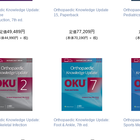
dic Knowledge Update:
Orthopaedic Knowledge Update
Orthopae
ee
15, Paperback
Pediatrics
ction, 7th ed.
49,489円
77,209円
定価
定価
本体44,990円 ＋ 税)
(本体70,190円 ＋ 税)
(本
dic Knowledge Update:
Orthopaedic Knowledge Update:
Orthopae
eletal Infection
Foot & Ankle, 7th ed.
Sports Me