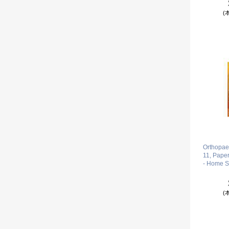
(
Orthopae
11, Pape
- Home S
(