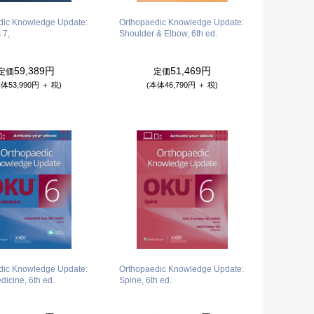
dic Knowledge Update:
Orthopaedic Knowledge Update:
 7,
Shoulder & Elbow, 6th ed.
59,389円
51,469円
定価
定価
体53,990円 ＋ 税)
(本体46,790円 ＋ 税)
dic Knowledge Update:
Orthopaedic Knowledge Update:
dicine, 6th ed.
Spine, 6th ed.