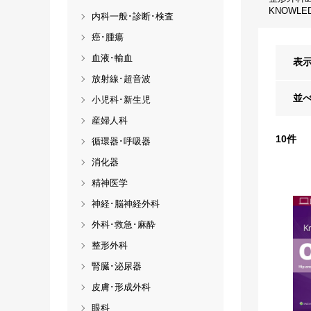
KNOWLE
内科一般･診断･検査
癌･腫瘍
血液･輸血
表
放射線･超音波
並
小児科･新生児
産婦人科
10
件
循環器･呼吸器
消化器
精神医学
神経･脳神経外科
外科･救急･麻酔
整形外科
腎臓･泌尿器
皮膚･形成外科
眼科