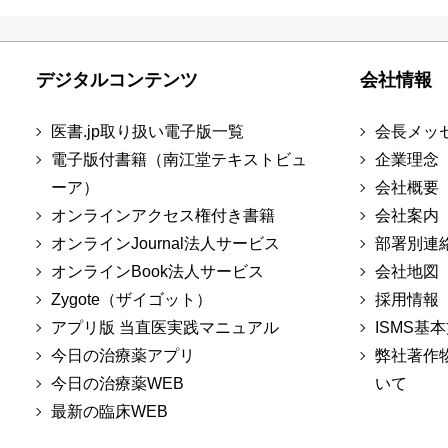
デジタルコンテンツ
会社情報
医書.jp取り扱い電子版一覧
会長メッ
電子版付書籍（南江堂テキストビュ
企業理念
ーア）
会社概要
オンラインアクセス権付き書籍
会社案内
オンラインJournal法人サービス
部署別連
オンラインBook法人サービス
会社地図
Zygote（ザイゴット）
採用情報
アプリ版 当直医実践マニュアル
ISMS基
今日の治療薬アプリ
弊社著作
今日の治療薬WEB
いて
最新の臨床WEB