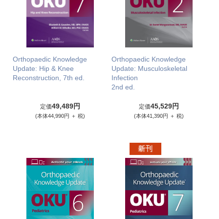
Orthopaedic Knowledge
Orthopaedic Knowledge
Update: Hip & Knee
Update: Musculoskeletal
Reconstruction, 7th ed.
Infection
2nd ed.
49,489円
45,529円
定価
定価
(本体44,990円 ＋ 税)
(本体41,390円 ＋ 税)