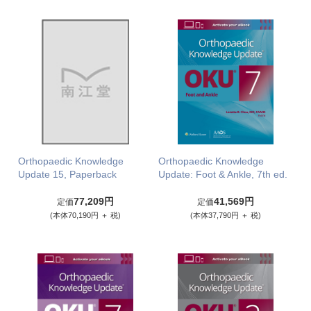
Orthopaedic Knowledge
Orthopaedic Knowledge
Update 15, Paperback
Update: Foot & Ankle, 7th ed.
77,209円
41,569円
定価
定価
(本体70,190円 ＋ 税)
(本体37,790円 ＋ 税)