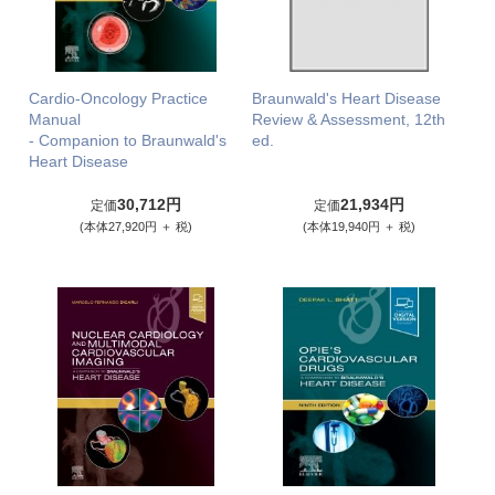
Cardio-Oncology Practice
Braunwald's Heart Disease
Manual
Review & Assessment, 12th
- Companion to Braunwald's
ed.
Heart Disease
30,712円
21,934円
定価
定価
(本体27,920円 ＋ 税)
(本体19,940円 ＋ 税)