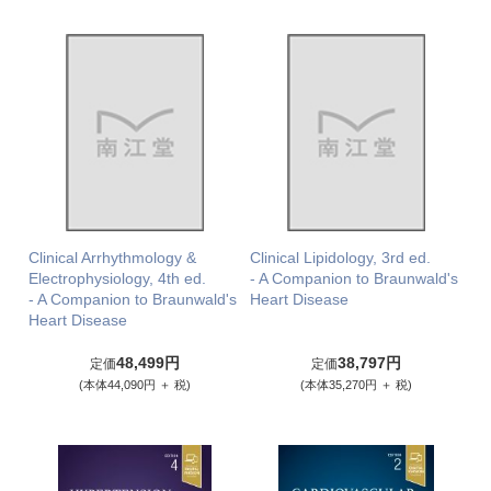
Clinical Arrhythmology &
Clinical Lipidology, 3rd ed.
Electrophysiology, 4th ed.
- A Companion to Braunwald's
- A Companion to Braunwald's
Heart Disease
Heart Disease
48,499円
38,797円
定価
定価
(本体44,090円 ＋ 税)
(本体35,270円 ＋ 税)