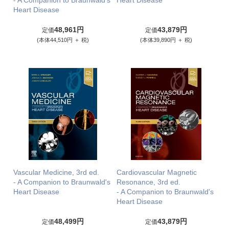
- A Companion to Braunwald's
Heart Disease
Heart Disease
48,961円
43,879円
定価
定価
(本体44,510円 ＋ 税)
(本体39,890円 ＋ 税)
Vascular Medicine, 3rd ed.
Cardiovascular Magnetic
- A Companion to Braunwald's
Resonance, 3rd ed.
Heart Disease
- A Companion to Braunwald's
Heart Disease
48,499円
43,879円
定価
定価