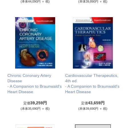
(本体44,090円 ＋ 税)
(本体39,890円 ＋ 税)
Chronic Coronary Artery
Cardiovascular Therapeutics,
Disease
4th ed.
- A Companion to Braunwald's
- A Companion to Braunwald's
Heart Disease
Heart Disease
39,259円
43,659円
定価
定価
(本体35,690円 ＋ 税)
(本体39,690円 ＋ 税)