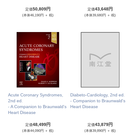
50,809円
43,648円
定価
定価
(本体46,190円 ＋ 税)
(本体39,680円 ＋ 税)
Acute Coronary Syndromes,
Diabeto-Cardiology, 2nd ed.
2nd ed.
- Companion to Braunwald's
- A Companion to Braunwald's
Heart Disease
Heart Disease
48,499円
43,879円
定価
定価
(本体44,090円 ＋ 税)
(本体39,890円 ＋ 税)