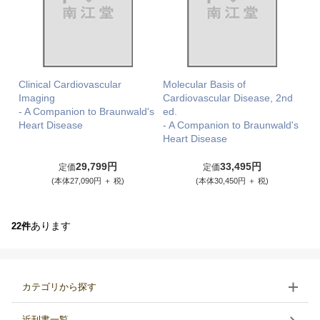
Clinical Cardiovascular
Molecular Basis of
Imaging
Cardiovascular Disease, 2nd
- A Companion to Braunwald's
ed.
Heart Disease
- A Companion to Braunwald's
Heart Disease
29,799円
33,495円
定価
定価
(本体27,090円 ＋ 税)
(本体30,450円 ＋ 税)
あります
22件
カテゴリから探す
近刊書一覧