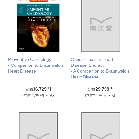
Preventive Cardiology
Clinical Trials in Heart
- Companion to Braunwald's
Disease, 2nd ed.
Heart Disease
- A Companion to Braunwald's
Heart Disease
36,729円
29,799円
定価
定価
(本体33,390円 ＋ 税)
(本体27,090円 ＋ 税)