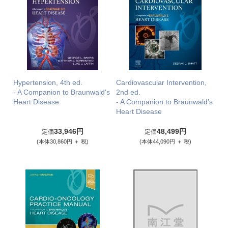
Hypertension, 4th ed.
Cardiovascular Intervention,
- A Companion to Braunwald's
2nd ed.
Heart Disease
- A Companion to Braunwald's
Heart Disease
33,946円
48,499円
定価
定価
(本体30,860円 ＋ 税)
(本体44,090円 ＋ 税)