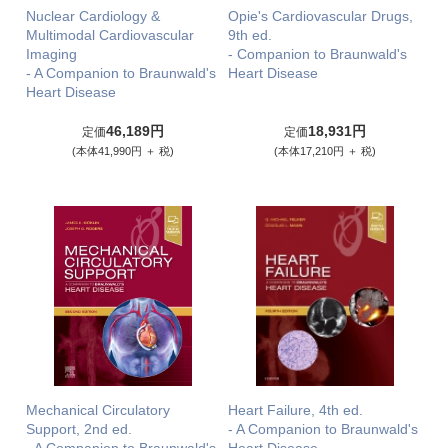
Nuclear Cardiology &
Opie's Cardiovascular Drugs,
Multimodal Cardiovascular
9th ed.
Imaging
- Companion to Braunwald's
- A Companion to Braunwald's
Heart Disease
Heart Disease
46,189円
18,931円
定価
定価
(本体41,990円 ＋ 税)
(本体17,210円 ＋ 税)
Mechanical Circulatory
Heart Failure, 4th ed.
Support, 2nd ed.
- A Companion to Braunwald's