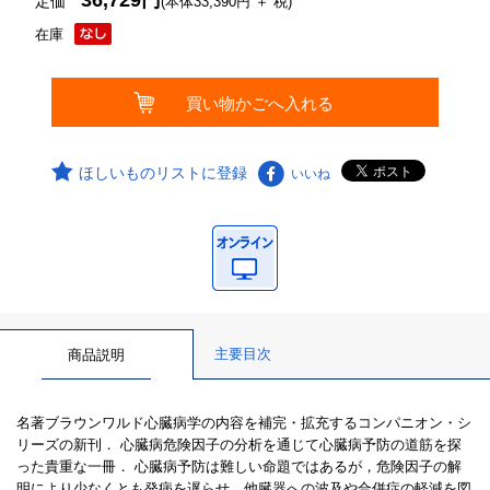
36,729円
定価
(本体33,390円 ＋ 税)
在庫
ほしいものリストに登録
いいね
主要目次
商品説明
名著ブラウンワルド心臓病学の内容を補完・拡充するコンパニオン・シ
リーズの新刊． 心臓病危険因子の分析を通じて心臓病予防の道筋を探
った貴重な一冊． 心臓病予防は難しい命題ではあるが，危険因子の解
明により少なくとも発病を遅らせ，他臓器への波及や合併症の軽減を図