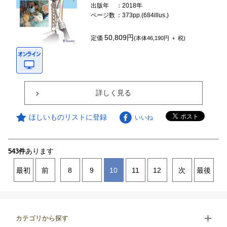
出版年
：2018年
ページ数
：373pp.(684illus.)
50,809円
定価
(本体46,190円 ＋ 税)
詳しく見る
ほしいものリストに登録
いいね
あります
543件
最初
前
8
9
10
11
12
次
最後
カテゴリから探す