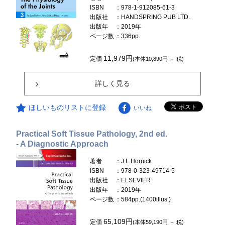
ISBN
：978-1-912085-61-3
出版社
：HANDSPRING PUB LTD.
出版年
：2019年
ページ数
：336pp.
11,979円
定価
(本体10,890円 ＋ 税)
詳しく見る
ほしいものリストに登録
いいね
Practical Soft Tissue Pathology, 2nd ed.
- A Diagnostic Approach
著者
：J.L.Hornick
ISBN
：978-0-323-49714-5
出版社
：ELSEVIER
出版年
：2019年
ページ数
：584pp.(1400illus.)
65,109円
定価
(本体59,190円 ＋ 税)