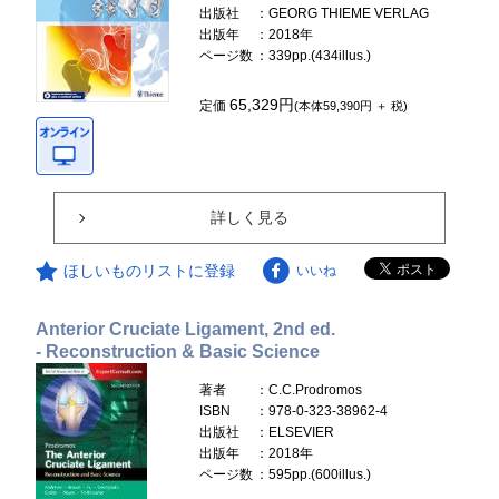
出版社
：GEORG THIEME VERLAG
出版年
：2018年
ページ数
：339pp.(434illus.)
65,329円
定価
(本体59,390円 ＋ 税)
詳しく見る
ほしいものリストに登録
いいね
Anterior Cruciate Ligament, 2nd ed.
- Reconstruction & Basic Science
著者
：C.C.Prodromos
ISBN
：978-0-323-38962-4
出版社
：ELSEVIER
出版年
：2018年
ページ数
：595pp.(600illus.)