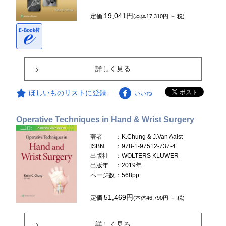
19,041円
定価
(本体17,310円 ＋ 税)
詳しく見る
ほしいものリストに登録
いいね
Operative Techniques in Hand & Wrist Surgery
著者
：K.Chung & J.Van Aalst
ISBN
：978-1-97512-737-4
出版社
：WOLTERS KLUWER
出版年
：2019年
ページ数
：568pp.
51,469円
定価
(本体46,790円 ＋ 税)
詳しく見る