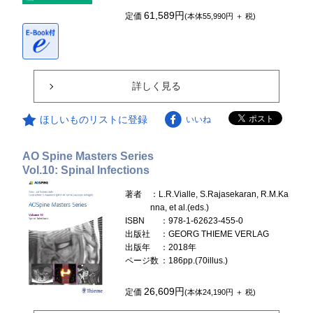
61,589円
定価
(本体55,990円 ＋ 税)
詳しく見る
ほしいものリストに登録
いいね
AO Spine Masters Series
Vol.10: Spinal Infections
著者
：L.R.Vialle, S.Rajasekaran, R.M.Ka
nna, et al.(eds.)
ISBN
：978-1-62623-455-0
出版社
：GEORG THIEME VERLAG
出版年
：2018年
ページ数
：186pp.(70illus.)
26,609円
定価
(本体24,190円 ＋ 税)