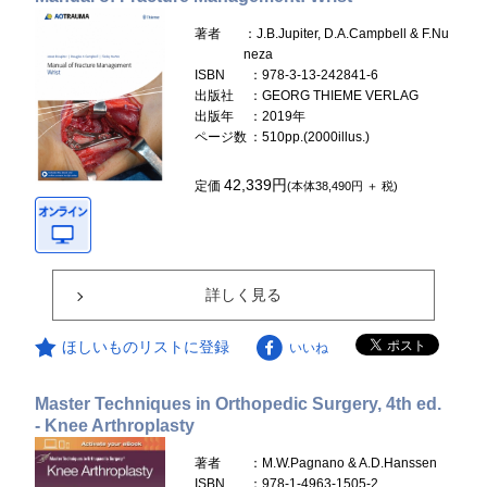
著者
：J.B.Jupiter, D.A.Campbell & F.Nu
neza
ISBN
：978-3-13-242841-6
出版社
：GEORG THIEME VERLAG
出版年
：2019年
ページ数
：510pp.(2000illus.)
42,339円
定価
(本体38,490円 ＋ 税)
詳しく見る
ほしいものリストに登録
いいね
Master Techniques in Orthopedic Surgery, 4th ed.
- Knee Arthroplasty
著者
：M.W.Pagnano & A.D.Hanssen
ISBN
：978-1-4963-1505-2