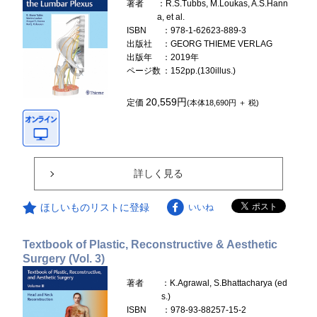
著者
：R.S.Tubbs, M.Loukas, A.S.Hann
a, et al.
ISBN
：978-1-62623-889-3
出版社
：GEORG THIEME VERLAG
出版年
：2019年
ページ数
：152pp.(130illus.)
20,559円
定価
(本体18,690円 ＋ 税)
詳しく見る
ほしいものリストに登録
いいね
Textbook of Plastic, Reconstructive & Aesthetic
Surgery (Vol. 3)
著者
：K.Agrawal, S.Bhattacharya (ed
s.)
ISBN
：978-93-88257-15-2