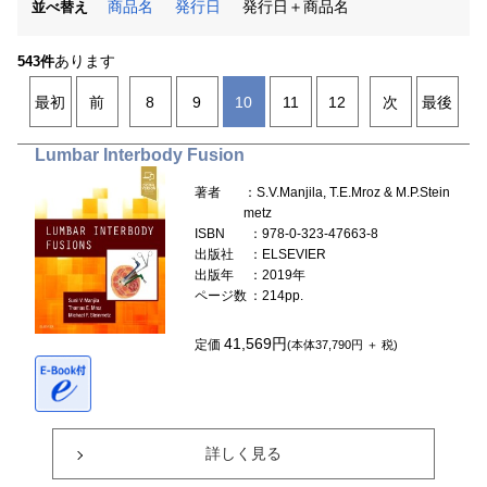
商品名
発行日
発行日＋商品名
並べ替え
あります
543件
最初
前
8
9
10
11
12
次
最後
Lumbar Interbody Fusion
著者
：S.V.Manjila, T.E.Mroz & M.P.Stein
metz
ISBN
：978-0-323-47663-8
出版社
：ELSEVIER
出版年
：2019年
ページ数
：214pp.
41,569円
定価
(本体37,790円 ＋ 税)
詳しく見る