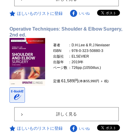
ほしいものリストに登録
いいね
Operative Techniques: Shoulder & Elbow Surgery,
2nd ed.
著者
：D.H.Lee & R.J.Neviaser
ISBN
：978-0-323-50880-3
出版社
：ELSEVIER
出版年
：2019年
ページ数
：726pp.(1050illus.)
61,589円
定価
(本体55,990円 ＋ 税)
詳しく見る
ほしいものリストに登録
いいね