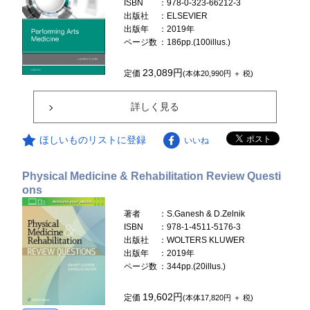
ISBN
：978-0-323-66212-3
出版社
：ELSEVIER
出版年
：2019年
ページ数
：186pp.(100illus.)
23,089円
定価
(本体20,990円 ＋ 税)
詳しく見る
ほしいものリストに登録
いいね
Physical Medicine & Rehabilitation Review Questi
ons
著者
：S.Ganesh & D.Zelnik
ISBN
：978-1-4511-5176-3
出版社
：WOLTERS KLUWER
出版年
：2019年
ページ数
：344pp.(20illus.)
19,602円
定価
(本体17,820円 ＋ 税)