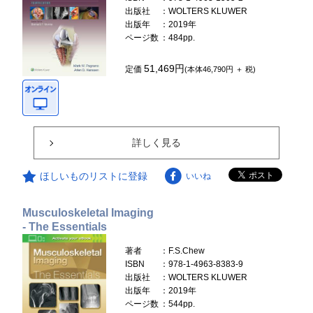
出版社
：WOLTERS KLUWER
出版年
：2019年
ページ数
：484pp.
51,469円
定価
(本体46,790円 ＋ 税)
詳しく見る
ほしいものリストに登録
いいね
Musculoskeletal Imaging
- The Essentials
著者
：F.S.Chew
ISBN
：978-1-4963-8383-9
出版社
：WOLTERS KLUWER
出版年
：2019年
ページ数
：544pp.