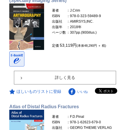
(Specialty Imaging Series)
著者
：J.Crim
ISBN
：978-0-323-59489-9
出版社
：AMIRSYS,INC.
出版年
：2018年
ページ数
：307pp.(900illus.)
53,119円
定価
(本体48,290円 ＋ 税)
詳しく見る
ほしいものリストに登録
いいね
Atlas of Distal Radius Fractures
著者
：F.D.Pinal
ISBN
：978-1-62623-679-0
出版社
：GEORG THIEME VERLAG