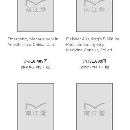
Emergency Management in
Fleisher & Ludwig's 5-Minute
Anesthesia & Critical Care
Pediatric Emergency
Medicine Consult, 3rd ed.
18,469円
31,669円
定価
定価
(本体16,790円 ＋ 税)
(本体28,790円 ＋ 税)