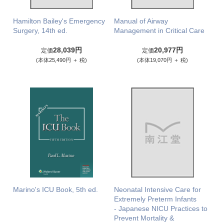
Hamilton Bailey's Emergency
Manual of Airway
Surgery, 14th ed.
Management in Critical Care
28,039円
20,977円
定価
定価
(本体25,490円 ＋ 税)
(本体19,070円 ＋ 税)
Marino's ICU Book, 5th ed.
Neonatal Intensive Care for
Extremely Preterm Infants
- Japanese NICU Practices to
Prevent Mortality &