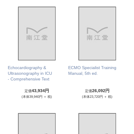
Echocardiography &
ECMO Specialist Training
Ultrasonography in ICU
Manual, 5th ed.
- Comprehensive Text
43,934円
26,092円
定価
定価
(本体39,940円 ＋ 税)
(本体23,720円 ＋ 税)