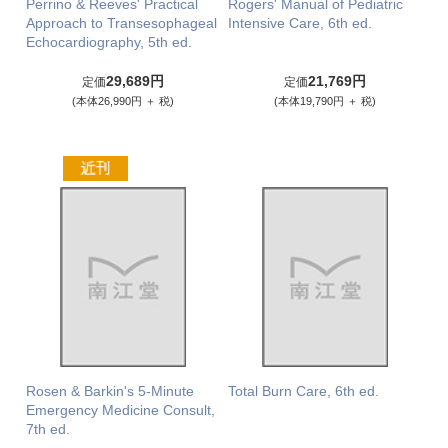
Perrino & Reeves' Practical
Rogers' Manual of Pediatric
Approach to Transesophageal
Intensive Care, 6th ed.
Echocardiography, 5th ed.
29,689円
21,769円
定価
定価
(本体26,990円 ＋ 税)
(本体19,790円 ＋ 税)
Rosen & Barkin's 5-Minute
Total Burn Care, 6th ed.
Emergency Medicine Consult,
7th ed.