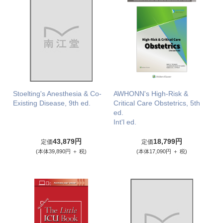
Stoelting's Anesthesia & Co-
AWHONN's High-Risk &
Existing Disease, 9th ed.
Critical Care Obstetrics, 5th
ed.
Int'l ed.
43,879円
18,799円
定価
定価
(本体39,890円 ＋ 税)
(本体17,090円 ＋ 税)