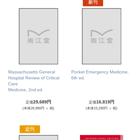
Massachusetts General
Pocket Emergency Medicine,
Hospital Review of Critical
6th ed.
Care
Medicine, 2nd ed.
29,689円
16,819円
定価
定価
(本体26,990円 ＋ 税)
(本体15,290円 ＋ 税)