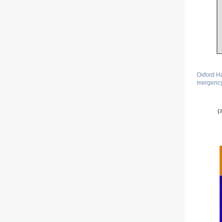
Oxford H
mergency
(