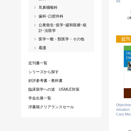
ed.
耳鼻咽喉科
歯科･口腔外科
(
公衆衛生･疫学･緩和医療･統
計･法医学
医学一般・獣医学・その他
看護
近刊書一覧
シリーズから探す
好評参考書・教科書
臨床留学への道 USMLE対策
学会出展一覧
Objective
洋書籍クリアランスセール
mination 
Care Med
(