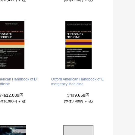
merican Handbook of Di
Oxford American Handbook of E
dicine
mergency Medicine
12,089円
9,658円
定価
定価
体10,990円 ＋ 税)
(本体8,780円 ＋ 税)