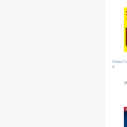
Pocket T
g
(