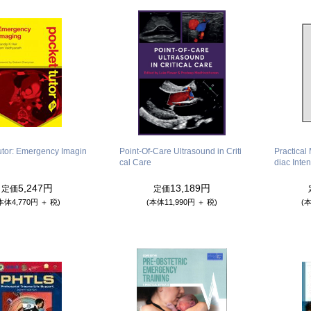
utor: Emergency Imagin
Point-Of-Care Ultrasound in Criti
Practical
cal Care
diac Inte
5,247円
13,189円
定価
定価
本体4,770円 ＋ 税)
(本体11,990円 ＋ 税)
(本