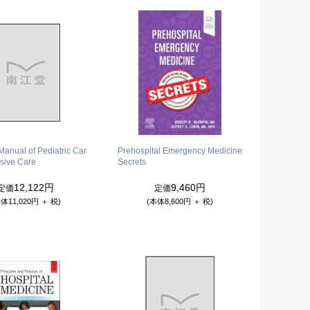
 Manual of Pediatric Car
Prehospital Emergency Medicine
nsive Care
Secrets
12,122円
9,460円
定価
定価
体11,020円 ＋ 税)
(本体8,600円 ＋ 税)