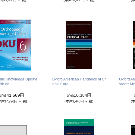
dic Knowledge Update:
Oxford American Handbook of Cr
Oxford A
th ed.
itical Care
saster Me
41,569円
10,384円
定価
定価
本体37,790円 ＋ 税)
(本体9,440円 ＋ 税)
(本