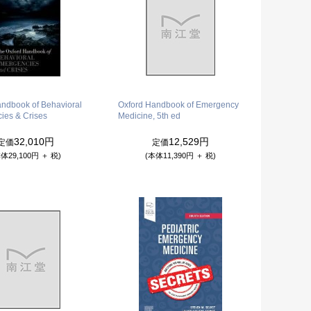
andbook of Behavioral
Oxford Handbook of Emergency
ies & Crises
Medicine, 5th ed
32,010円
12,529円
定価
定価
体29,100円 ＋ 税)
(本体11,390円 ＋ 税)