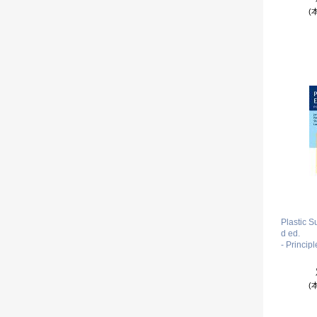
(
Plastic 
d ed.
- Princip
(