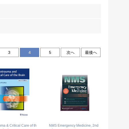
3
4
5
次へ
最後へ
ma & Critical Care of th
NMS Emergency Medicine, 2nd