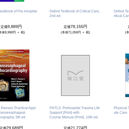
andbook of Pre-Hospital
Oxford Textbook of Critical Care,
Oxford Te
2nd ed.
ritical Ca
9,889円
78,155円
定価
定価
本体8,990円 ＋ 税)
(本体71,050円 ＋ 税)
(本
 Reeves' Practical Appr
PHTLS: Prehospital Trauma Life
Physical 
Transesophageal
Support (Print) with
ute Care
iography, 5th ed.
Course Manual (Print), 10th ed.
29,689円
21,274円
定価
定価