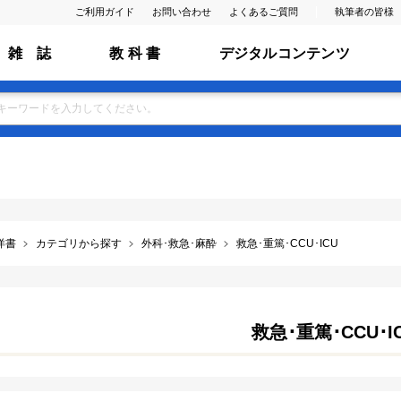
ご利用ガイド
お問い合わせ
よくあるご質問
執筆者の皆様
雑 誌
教 科 書
デジタルコンテンツ
洋書
カテゴリから探す
外科･救急･麻酔
救急･重篤･CCU･ICU
救急･重篤･CCU･I