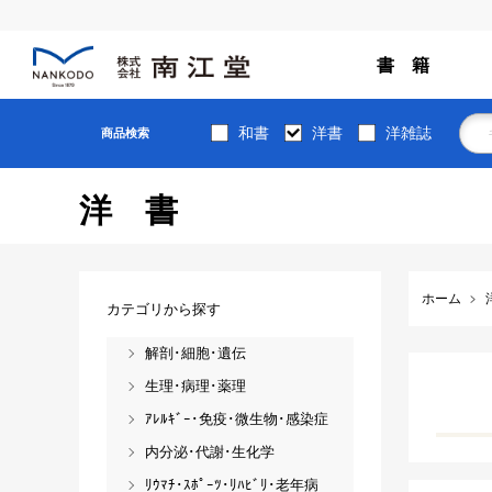
書 籍
和書
洋書
洋雑誌
商品検索
洋書
ホーム
カテゴリから探す
解剖･細胞･遺伝
生理･病理･薬理
ｱﾚﾙｷﾞｰ･免疫･微生物･感染症
内分泌･代謝･生化学
ﾘｳﾏﾁ･ｽﾎﾟｰﾂ･ﾘﾊﾋﾞﾘ･老年病