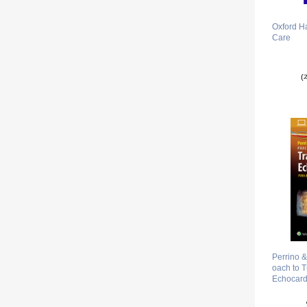
Oxford H
Care
(
Perrino &
oach to 
Echocard