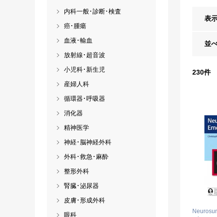
内科一般･診断･検査
表
癌･腫瘍
血液･輸血
並
放射線･超音波
小児科･新生児
230
件
産婦人科
循環器･呼吸器
消化器
精神医学
神経･脳神経外科
外科･救急･麻酔
整形外科
腎臓･泌尿器
皮膚･形成外科
Neurosur
眼科