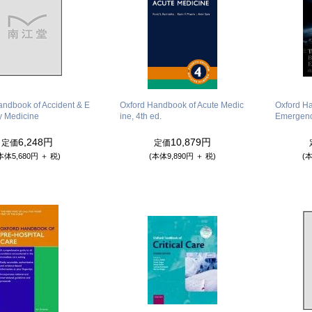
andbook of Accident & E
Oxford Handbook of Acute Medic
Oxford H
 Medicine
ine, 4th ed.
Emergenc
6,248円
10,879円
定価
定価
本体5,680円 ＋ 税)
(本体9,890円 ＋ 税)
(本