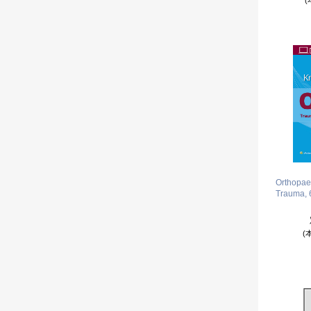
Orthopae
Trauma, 6
(