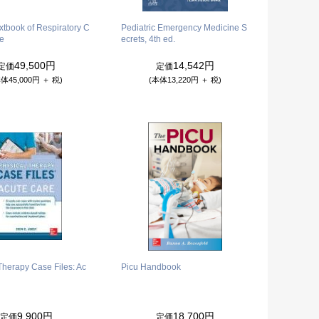
xtbook of Respiratory C
Pediatric Emergency Medicine S
re
ecrets, 4th ed.
49,500円
14,542円
定価
定価
体45,000円 ＋ 税)
(本体13,220円 ＋ 税)
Therapy Case Files: Ac
Picu Handbook
9,900円
18,700円
定価
定価