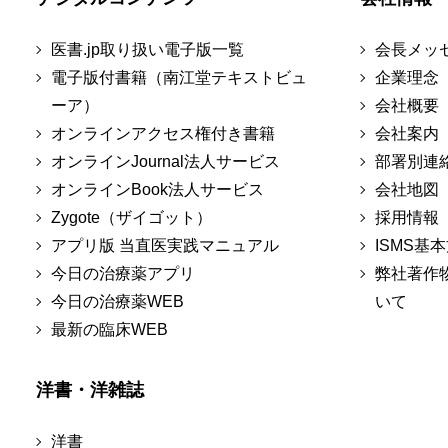
医書.jp取り扱い電子版一覧
会長メッ
電子版付書籍（南江堂テキストビュ
企業理念
ーア）
会社概要
オンラインアクセス権付き書籍
会社案内
オンラインJournal法人サービス
部署別連
オンラインBook法人サービス
会社地図
Zygote（ザイゴット）
採用情報
アプリ版 当直医実践マニュアル
ISMS基
今日の治療薬アプリ
弊社著作
今日の治療薬WEB
いて
最新の臨床WEB
洋書・洋雑誌
洋書