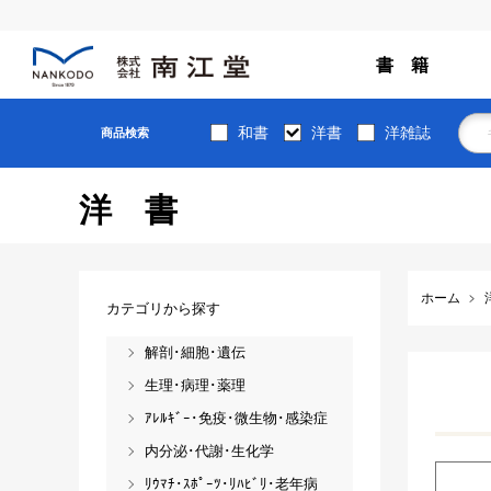
書 籍
和書
洋書
洋雑誌
商品検索
洋書
ホーム
カテゴリから探す
解剖･細胞･遺伝
生理･病理･薬理
ｱﾚﾙｷﾞｰ･免疫･微生物･感染症
内分泌･代謝･生化学
ﾘｳﾏﾁ･ｽﾎﾟｰﾂ･ﾘﾊﾋﾞﾘ･老年病