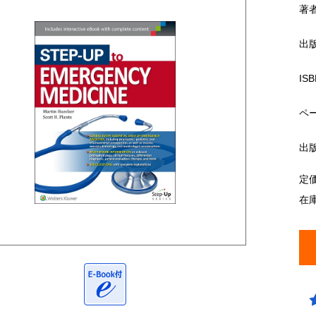
著
出
ISB
ペ
出
定
在