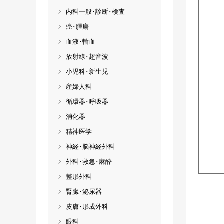
内科一般･診断･検査
癌･腫瘍
血液･輸血
放射線･超音波
小児科･新生児
産婦人科
循環器･呼吸器
消化器
精神医学
神経･脳神経外科
外科･救急･麻酔
整形外科
腎臓･泌尿器
皮膚･形成外科
眼科