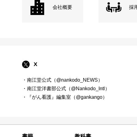
会社概要
採
X
・南江堂公式（@nankodo_NEWS）
・南江堂洋書部公式（@Nankodo_Intl）
・『がん看護』編集室（@gankango）
書籍
教科書