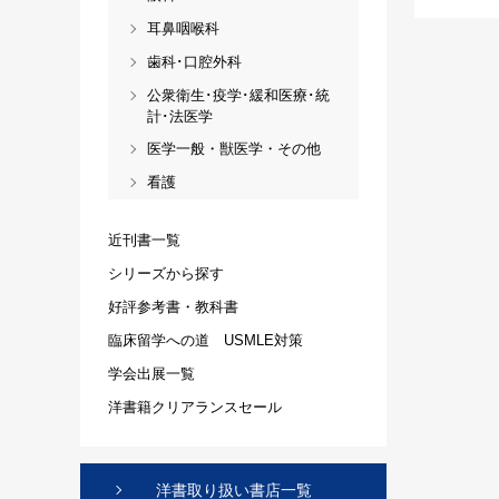
耳鼻咽喉科
歯科･口腔外科
公衆衛生･疫学･緩和医療･統
計･法医学
医学一般・獣医学・その他
看護
近刊書一覧
シリーズから探す
好評参考書・教科書
臨床留学への道 USMLE対策
学会出展一覧
洋書籍クリアランスセール
洋書取り扱い書店一覧