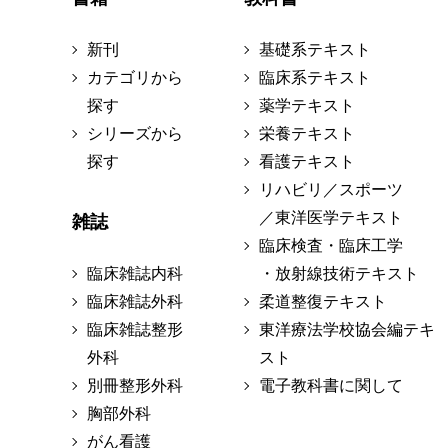
新刊
基礎系テキスト
カテゴリから
臨床系テキスト
探す
薬学テキスト
シリーズから
栄養テキスト
探す
看護テキスト
リハビリ／スポーツ
／東洋医学テキスト
雑誌
臨床検査・臨床工学
臨床雑誌内科
・放射線技術テキスト
臨床雑誌外科
柔道整復テキスト
臨床雑誌整形
東洋療法学校協会編テキ
外科
スト
別冊整形外科
電子教科書に関して
胸部外科
がん看護