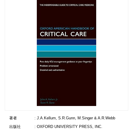
著者
: J.A.Kellum, S.R.Gunn, M.Singer & A.R.Webb
出版社
: OXFORD UNIVERSITY PRESS, INC.