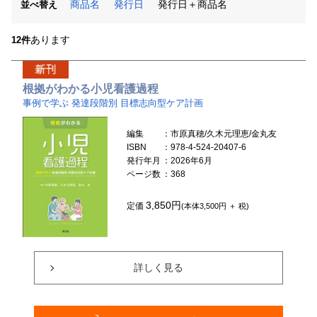
商品名
発行日
発行日＋商品名
並べ替え
あります
12件
根拠がわかる小児看護過程
事例で学ぶ 発達段階別 目標志向型ケア計画
編集
：市原真穂/久木元理恵/金丸友
ISBN
：978-4-524-20407-6
発行年月
：2026年6月
ページ数
：368
3,850円
定価
(本体3,500円 ＋ 税)
詳しく見る