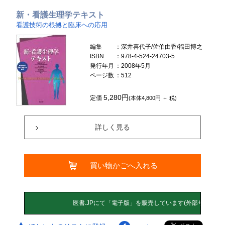
新・看護生理学テキスト
看護技術の根拠と臨床への応用
編集
：深井喜代子/佐伯由香/福田博之
ISBN
：978-4-524-24703-5
発行年月
：2008年5月
ページ数
：512
5,280円
定価
(本体4,800円 ＋ 税)
詳しく見る
買い物かごへ入れる