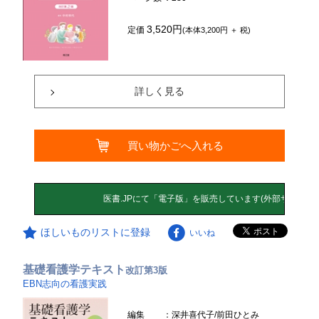
3,520円
定価
(本体3,200円 ＋ 税)
詳しく見る
買い物かごへ入れる
ほしいものリストに登録
いいね
基礎看護学テキスト
改訂第3版
EBN志向の看護実践
編集
：深井喜代子/前田ひとみ