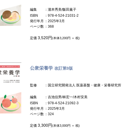
編集
：瀧本秀美/飯田薫子
ISBN
：978-4-524-21031-2
発行年月
：2025年3月
ページ数
：368
3,520円
定価
(本体3,200円 ＋ 税)
公衆栄養学
改訂第9版
監修
：国立研究開発法人 医薬基盤・健康・栄養研究所
編集
：吉池信男/林宏一/木村安美
ISBN
：978-4-524-21092-3
発行年月
：2025年3月
ページ数
：324
3,300円
定価
(本体3,000円 ＋ 税)