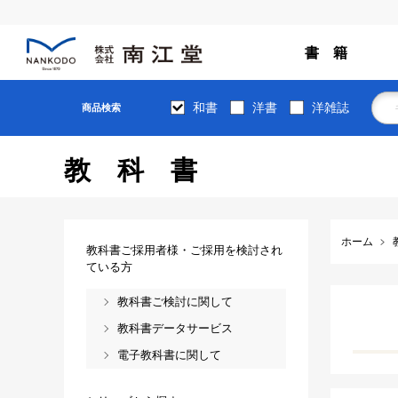
書 籍
和書
洋書
洋雑誌
商品検索
教科書
ホーム
教科書ご採用者様・ご採用を検討され
ている方
教科書ご検討に関して
教科書データサービス
電子教科書に関して