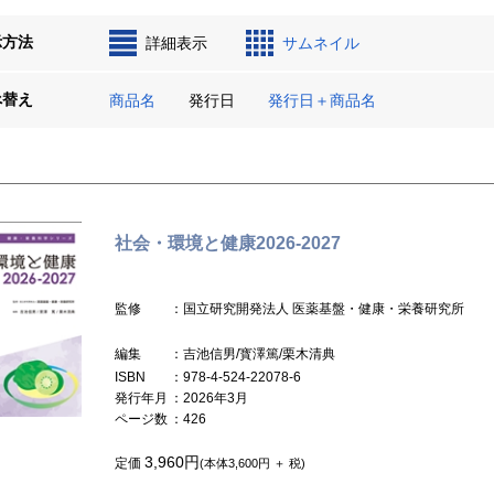
示方法
詳細表示
サムネイル
べ替え
商品名
発行日
発行日＋商品名
社会・環境と健康2026-2027
監修
：国立研究開発法人 医薬基盤・健康・栄養研究所
編集
：吉池信男/寳澤篤/栗木清典
ISBN
：978-4-524-22078-6
発行年月
：2026年3月
ページ数
：426
3,960円
定価
(本体3,600円 ＋ 税)