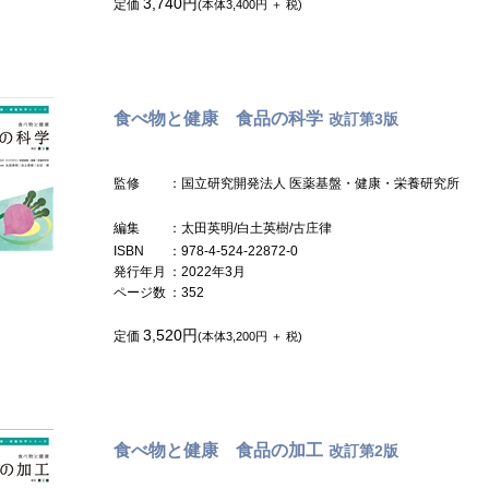
3,740円
定価
(本体3,400円 ＋ 税)
食べ物と健康 食品の科学
改訂第3版
監修
：国立研究開発法人 医薬基盤・健康・栄養研究所
編集
：太田英明/白土英樹/古庄律
ISBN
：978-4-524-22872-0
発行年月
：2022年3月
ページ数
：352
3,520円
定価
(本体3,200円 ＋ 税)
食べ物と健康 食品の加工
改訂第2版