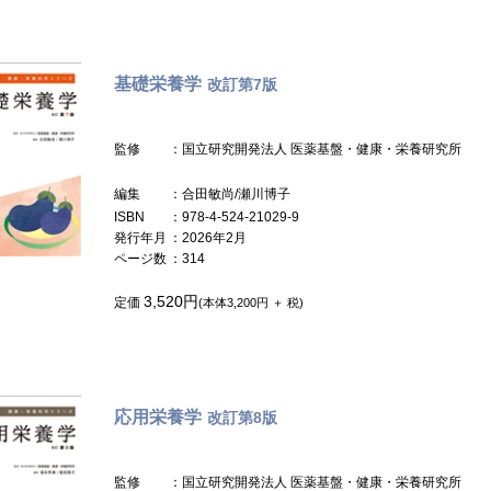
基礎栄養学
改訂第7版
監修
：国立研究開発法人 医薬基盤・健康・栄養研究所
編集
：合田敏尚/瀬川博子
ISBN
：978-4-524-21029-9
発行年月
：2026年2月
ページ数
：314
3,520円
定価
(本体3,200円 ＋ 税)
応用栄養学
改訂第8版
監修
：国立研究開発法人 医薬基盤・健康・栄養研究所