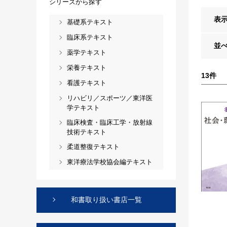
シリーズから探す
表
基礎系テキスト
臨床系テキスト
並
薬学テキスト
栄養テキスト
13
件
看護テキスト
リハビリ／スポーツ／東洋医
学テキスト
臨床検査・臨床工学・放射線
技術テキスト
柔道整復テキスト
東洋療法学校協会編テキスト
和書取り扱い書店一覧