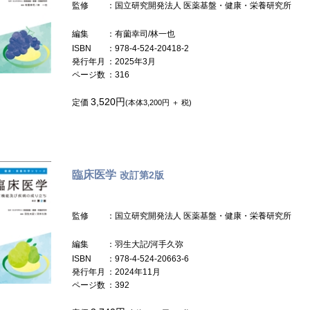
監修
：国立研究開発法人 医薬基盤・健康・栄養研究所
編集
：有薗幸司/林一也
ISBN
：978-4-524-20418-2
発行年月
：2025年3月
ページ数
：316
3,520円
定価
(本体3,200円 ＋ 税)
臨床医学
改訂第2版
監修
：国立研究開発法人 医薬基盤・健康・栄養研究所
編集
：羽生大記/河手久弥
ISBN
：978-4-524-20663-6
発行年月
：2024年11月
ページ数
：392