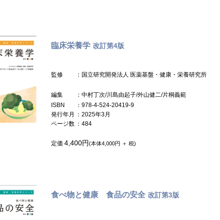
臨床栄養学
改訂第4版
監修
：国立研究開発法人 医薬基盤・健康・栄養研究所
編集
：中村丁次/川島由起子/外山健二/片桐義範
ISBN
：978-4-524-20419-9
発行年月
：2025年3月
ページ数
：484
4,400円
定価
(本体4,000円 ＋ 税)
食べ物と健康 食品の安全
改訂第3版