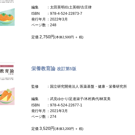
編集
：太田英明/白土英樹/古庄律
ISBN
：978-4-524-22873-7
発行年月
：2022年3月
ページ数
：248
2,750円
定価
(本体2,500円 ＋ 税)
栄養教育論
改訂第5版
監修
：国立研究開発法人 医薬基盤・健康・栄養研究所
編集
：武見ゆかり/足達淑子/木村典代/林芙美
ISBN
：978-4-524-22677-1
発行年月
：2021年3月
ページ数
：274
3,520円
定価
(本体3,200円 ＋ 税)