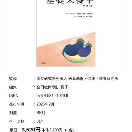
監修
: 国立研究開発法人 医薬基盤・健康・栄養研究所
編集
: 合田敏尚/瀬川博子
ISBN
: 978-4-524-21029-9
発行年月
: 2026年2月
判型
: B5判
ページ数
: 314
3,520円
定価
(本体3,200円 ＋ 税)