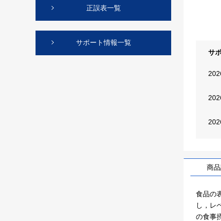
正誤表一覧
サポート情報一覧
サ
20
20
20
商品
食品の
し，レ
の食事