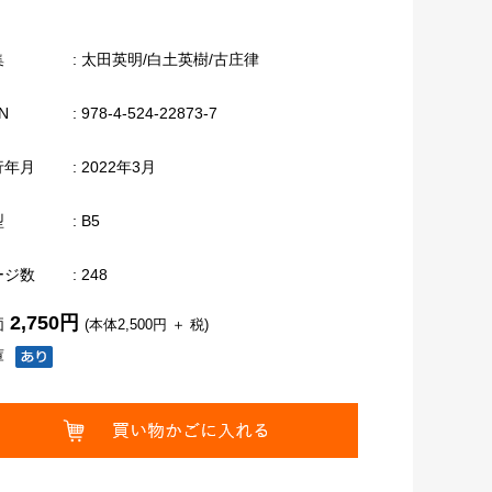
集
: 太田英明/白土英樹/古庄律
N
: 978-4-524-22873-7
行年月
: 2022年3月
型
: B5
ージ数
: 248
2,750円
価
(本体2,500円 ＋ 税)
庫