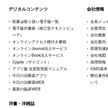
デジタルコンテンツ
会社情報
医書.jp取り扱い電子版一覧
会長メッ
電子版付書籍（南江堂テキストビュ
企業理念
ーア）
会社概要
オンラインアクセス権付き書籍
会社案内
オンラインJournal法人サービス
部署別連
オンラインBook法人サービス
会社地図
Zygote（ザイゴット）
採用情報
アプリ版 当直医実践マニュアル
ISMS基
今日の治療薬アプリ
弊社著作
今日の治療薬WEB
いて
最新の臨床WEB
洋書・洋雑誌