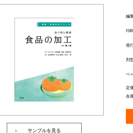
編
ISB
発
判
ペ
定
在
サンプルを見る