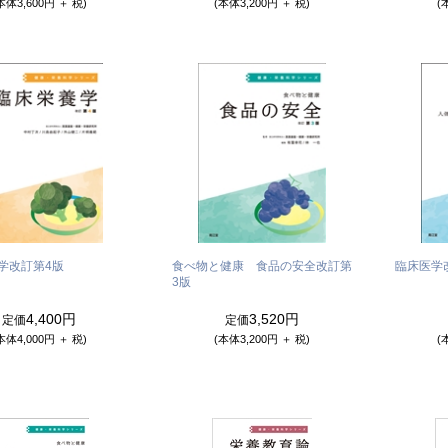
本体3,600円 ＋ 税)
(本体3,200円 ＋ 税)
(
学
改訂第4版
食べ物と健康 食品の安全
改訂第
臨床医学
3版
4,400円
3,520円
定価
定価
本体4,000円 ＋ 税)
(本体3,200円 ＋ 税)
(