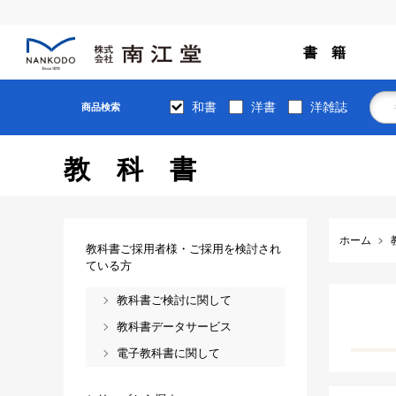
書 籍
和書
洋書
洋雑誌
商品検索
教科書
ホーム
教科書ご採用者様・ご採用を検討され
ている方
教科書ご検討に関して
教科書データサービス
電子教科書に関して