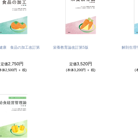
健康 食品の加工
改訂第
栄養教育論
改訂第5版
解剖生理
2,750円
3,520円
定価
定価
本体2,500円 ＋ 税)
(本体3,200円 ＋ 税)
(