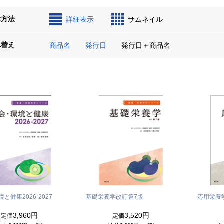
示方法
詳細表示
サムネイル
べ替え
商品名
発行日
発行日＋商品名
と健康2026-2027
基礎栄養学
改訂第7版
応用栄養
3,960円
3,520円
定価
定価