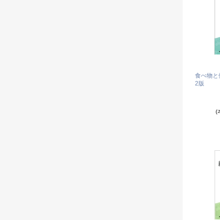
食べ物と
2版
(