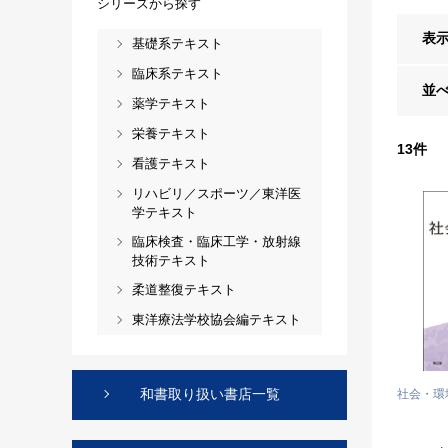
シリーズから探す
表
基礎系テキスト
臨床系テキスト
並
薬学テキスト
栄養テキスト
13
件
看護テキスト
リハビリ／スポーツ／東洋医
学テキスト
臨床検査・臨床工学・放射線
技術テキスト
柔道整復テキスト
東洋療法学校協会編テキスト
和書取り扱い書店一覧
社会・環境