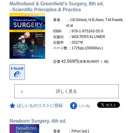
Mulholland & Greenfield's Surgery, 8th ed.
- Scientific Principles & Practice
著者
：J.B.Dimick, H.B.Alam, T.M.Pawlik,
et al.
ISBN
：978-1-975243-55-5
出版社
：WOLTERS KLUWER
出版年
：2027年
ページ数
：1725pp.(2000illus.)
42,559円
定価
(本体38,690円 ＋ 税)
詳しく見る
ほしいものリストに登録
いいね
Newborn Surgery, 4th ed.
著者
：P.Puri (ed.)