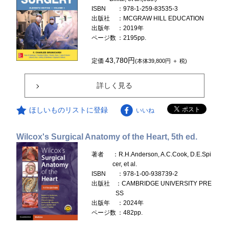
ISBN
：978-1-259-83535-3
出版社
：MCGRAW HILL EDUCATION
出版年
：2019年
ページ数
：2195pp.
43,780円
定価
(本体39,800円 ＋ 税)
詳しく見る
ほしいものリストに登録
いいね
Wilcox's Surgical Anatomy of the Heart, 5th ed.
著者
：R.H.Anderson, A.C.Cook, D.E.Spi
cer, et al.
ISBN
：978-1-00-938739-2
出版社
：CAMBRIDGE UNIVERSITY PRE
SS
出版年
：2024年
ページ数
：482pp.