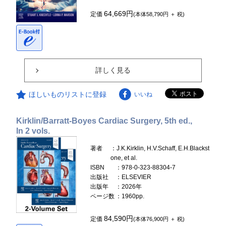
64,669円
定価
(本体58,790円 ＋ 税)
詳しく見る
ほしいものリストに登録
いいね
Kirklin/Barratt-Boyes Cardiac Surgery, 5th ed.,
In 2 vols.
著者
：J.K.Kirklin, H.V.Schaff, E.H.Blackst
one, et al.
ISBN
：978-0-323-88304-7
出版社
：ELSEVIER
出版年
：2026年
ページ数
：1960pp.
84,590円
定価
(本体76,900円 ＋ 税)