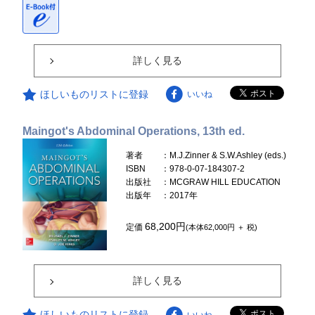
詳しく見る
ほしいものリストに登録
いいね
Maingot's Abdominal Operations, 13th ed.
著者
：M.J.Zinner & S.W.Ashley (eds.)
ISBN
：978-0-07-184307-2
出版社
：MCGRAW HILL EDUCATION
出版年
：2017年
68,200円
定価
(本体62,000円 ＋ 税)
詳しく見る
ほしいものリストに登録
いいね