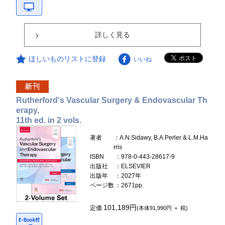
詳しく見る
ほしいものリストに登録
いいね
Rutherford's Vascular Surgery & Endovascular Th
erapy,
11th ed. in 2 vols.
著者
：A.N.Sidawy, B.A.Perler & L.M.Ha
rris
ISBN
：978-0-443-28617-9
出版社
：ELSEVIER
出版年
：2027年
ページ数
：2671pp.
101,189円
定価
(本体91,990円 ＋ 税)