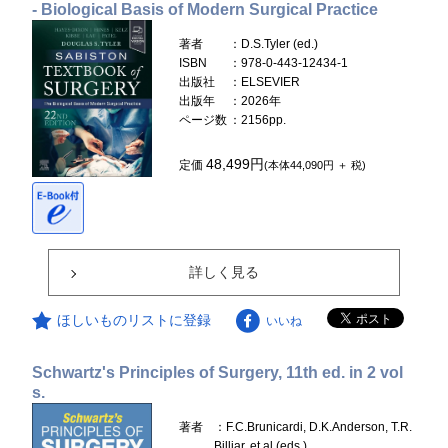
- Biological Basis of Modern Surgical Practice
著者
：D.S.Tyler (ed.)
ISBN
：978-0-443-12434-1
出版社
：ELSEVIER
出版年
：2026年
ページ数
：2156pp.
48,499円
定価
(本体44,090円 ＋ 税)
詳しく見る
ほしいものリストに登録
いいね
Schwartz's Principles of Surgery, 11th ed. in 2 vol
s.
著者
：F.C.Brunicardi, D.K.Anderson, T.R.
Billiar, et al.(eds.)