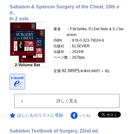
Sabiston & Spencer Surgery of the Chest, 10th e
d.,
In 2 vols.
著者
：F.W.Sellke, P.J.Del Nido & S.J.Sw
anson
ISBN
：978-0-323-79024-6
出版社
：ELSEVIER
出版年
：2024年
ページ数
：2678pp.
92,389円
定価
(本体83,990円 ＋ 税)
詳しく見る
ほしいものリストに登録
いいね
Sabiston Textbook of Surgery, 22nd ed.