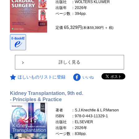
出版社
：WOLTERS KLUWER
出版年
：2026年
ページ数
：394pp.
65,329円
定価
(本体59,390円 ＋ 税)
詳しく見る
ほしいものリストに登録
いいね
Kidney Transplantation, 9th ed.
- Principles & Practice
著者
：S.J.Knechtle & L.P.Marson
ISBN
：978-0-443-11329-1
出版社
：ELSEVIER
出版年
：2026年
ページ数
：838pp.