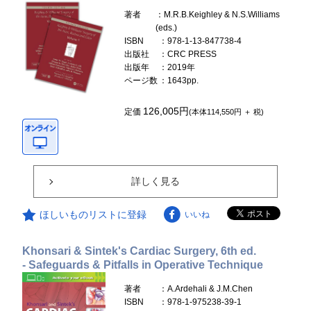
著者
：M.R.B.Keighley & N.S.Williams
(eds.)
ISBN
：978-1-13-847738-4
出版社
：CRC PRESS
出版年
：2019年
ページ数
：1643pp.
126,005円
定価
(本体114,550円 ＋ 税)
詳しく見る
ほしいものリストに登録
いいね
Khonsari & Sintek's Cardiac Surgery, 6th ed.
- Safeguards & Pitfalls in Operative Technique
著者
：A.Ardehali & J.M.Chen
ISBN
：978-1-975238-39-1