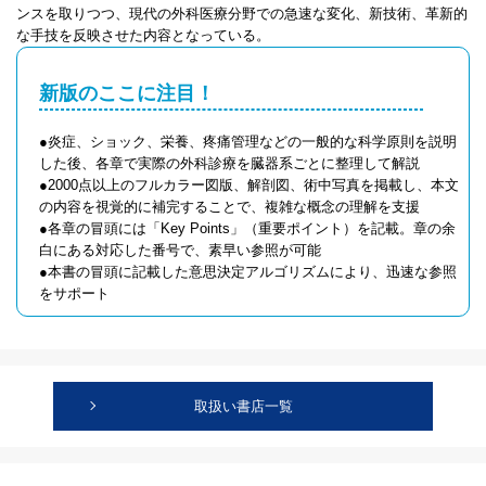
ンスを取りつつ、現代の外科医療分野での急速な変化、新技術、革新的
な手技を反映させた内容となっている。
新版のここに注目！
●炎症、ショック、栄養、疼痛管理などの一般的な科学原則を説明
した後、各章で実際の外科診療を臓器系ごとに整理して解説
●2000点以上のフルカラー図版、解剖図、術中写真を掲載し、本文
の内容を視覚的に補完することで、複雑な概念の理解を支援
●各章の冒頭には「Key Points」（重要ポイント）を記載。章の余
白にある対応した番号で、素早い参照が可能
●本書の冒頭に記載した意思決定アルゴリズムにより、迅速な参照
をサポート
取扱い書店一覧