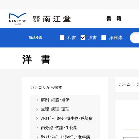
書 籍
和書
洋書
洋雑誌
商品検索
洋書
ホーム
カテゴリから探す
解剖･細胞･遺伝
生理･病理･薬理
ｱﾚﾙｷﾞｰ･免疫･微生物･感染症
内分泌･代謝･生化学
ﾘｳﾏﾁ･ｽﾎﾟｰﾂ･ﾘﾊﾋﾞﾘ･老年病