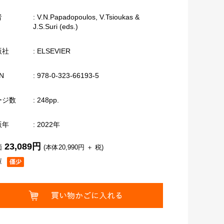
者
: V.N.Papadopoulos, V.Tsioukas &
J.S.Suri (eds.)
版社
: ELSEVIER
N
: 978-0-323-66193-5
ージ数
: 248pp.
版年
: 2022年
23,089円
価
(本体20,990円 ＋ 税)
庫