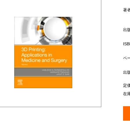
著
出
ISB
ペ
出
定
在