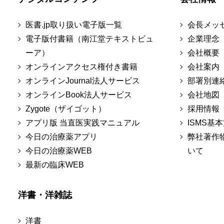
医書.jp取り扱い電子版一覧
会長メッ
電子版付書籍（南江堂テキストビュ
企業理念
ーア）
会社概要
オンラインアクセス権付き書籍
会社案内
オンラインJournal法人サービス
部署別連
オンラインBook法人サービス
会社地図
Zygote（ザイゴット）
採用情報
アプリ版 当直医実践マニュアル
ISMS基
今日の治療薬アプリ
弊社著作
今日の治療薬WEB
いて
最新の臨床WEB
洋書・洋雑誌
洋書