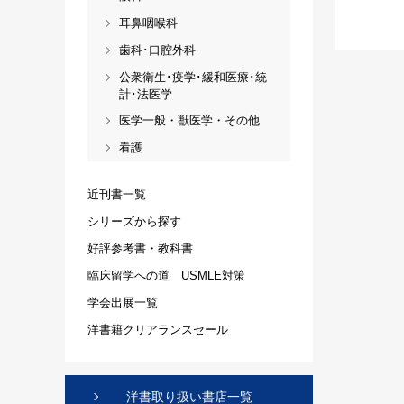
耳鼻咽喉科
歯科･口腔外科
公衆衛生･疫学･緩和医療･統
計･法医学
医学一般・獣医学・その他
看護
近刊書一覧
シリーズから探す
好評参考書・教科書
臨床留学への道 USMLE対策
学会出展一覧
洋書籍クリアランスセール
洋書取り扱い書店一覧