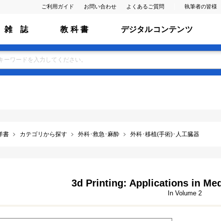
ご利用ガイド
お問い合わせ
よくあるご質問
執筆者の皆様
雑 誌
教 科 書
デジタルコンテンツ
洋書
カテゴリから探す
外科･救急･麻酔
外科･移植(手術)･人工臓器
3d Printing: Applications in Me
In Volume 2