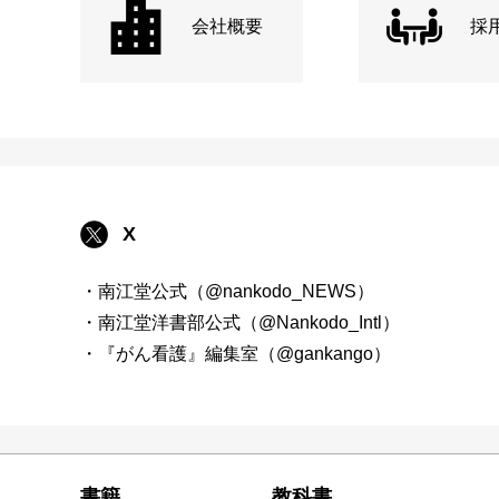
会社概要
採
X
・南江堂公式（@nankodo_NEWS）
・南江堂洋書部公式（@Nankodo_Intl）
・『がん看護』編集室（@gankango）
書籍
教科書