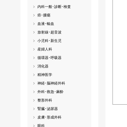
内科一般･診断･検査
癌･腫瘍
血液･輸血
放射線･超音波
小児科･新生児
産婦人科
循環器･呼吸器
消化器
精神医学
神経･脳神経外科
外科･救急･麻酔
整形外科
腎臓･泌尿器
皮膚･形成外科
眼科