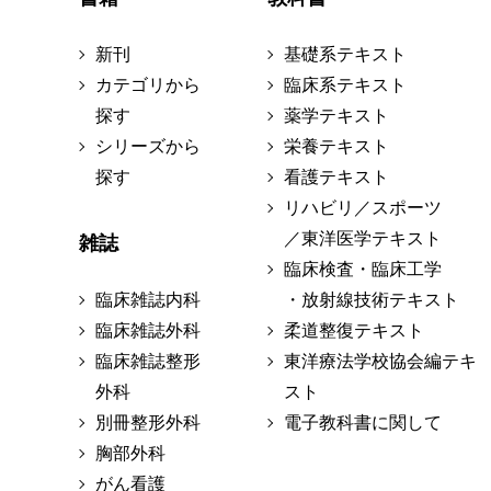
新刊
基礎系テキスト
カテゴリから
臨床系テキスト
探す
薬学テキスト
シリーズから
栄養テキスト
探す
看護テキスト
リハビリ／スポーツ
／東洋医学テキスト
雑誌
臨床検査・臨床工学
臨床雑誌内科
・放射線技術テキスト
臨床雑誌外科
柔道整復テキスト
臨床雑誌整形
東洋療法学校協会編テキ
外科
スト
別冊整形外科
電子教科書に関して
胸部外科
がん看護