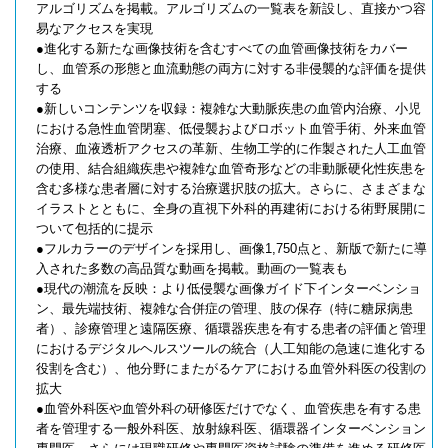
アルゴリズムを掲載。アルゴリズムの一覧表を新設し、直接かつ容
易なアクセスを実現
●進化する新たな画像技術を含むすべての血管画像技術をカバー
し、血管系の形態と血流動態の両方に対する非侵襲的な評価を提供
する
●新しいコンテンツを収録：複雑な大動脈疾患の血管内治療、小児
における急性血管閉塞、低侵襲およびロボット血管手術、外来血管
治療、血液透析アクセスの革新、生物工学的に作製された人工血管
の使用、結合組織疾患や複雑な血管奇形などの非動脈硬化性疾患を
含む多様な患者層に対する治療選択肢の拡大。さらに、さまざまな
イラストとともに、全身の直視下外科的再建術における術野展開に
ついて包括的に提示
●フルカラーのデザインを採用し、画像1,750点と、新版で新たに導
入された多数の高品質な動画を掲載。動画の一覧表も
●現代の潮流を反映：より低侵襲な画像ガイド下インターベンショ
ン、最先端技術、複雑な合併症の管理、肢の保存（特に糖尿病患
者）、診療管理と遠隔医療、循環器疾患を有する患者の評価と管理
におけるデジタルヘルスツールの統合（人工知能の急速に進化する
役割を含む）、他分野にまたがるケアにおける血管外科医の役割の
拡大
●血管外科医や血管外科の研修医だけでなく、血管疾患を有する患
者を管理する一般外科医、放射線科医、循環器インターベンション