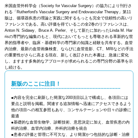
米国血管外科学会（Society for Vascular Surgery）の協力により刊行さ
れる「Rutherford's Vascular Surgery and Endovascular Therapy」第11
版は、循環器疾患の理論と実践に関するもっとも完全で信頼性の高いリ
ファレンスである。高い評価を得ているこの全2巻のリファレンスは、
Anton N. Sidawy、Bruce A. Perler、そして新たに加わったLinda M. Har
risの専門的な編集のもと、現代においてもっとも尊敬される革新的な世
界的指導者や、臨床・基礎科学の専門家の知識と経験を共有する。血管
内治療、最新の血管画像検査、ならびに血管造影、CT、MRIなどの手法
の重要性がさらに高まる現在、新しく改訂された本書は、急速に変化
し、ますます多角的なアプローチが求められるこの専門分野の基準を示
し続ける。
新版のここに注目！
●内容を完全に刷新した簡潔な200項目以上で構成し、各項目には
要点と説明を掲載。関連する追加情報へ迅速にアクセスできるよう
他の項目への相互参照もあり、コンサルテーションや日々の診療に
最適
●基礎的な血管生物学、診断技術、意思決定に加え、血管疾患の内
科的治療、血管内治療、外科的治療を統合
●患者の評価と管理に不可欠な、より簡潔かつ包括的な診断・治療