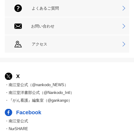
よくあるご質問
お問い合わせ
アクセス
X
・南江堂公式（@nankodo_NEWS）
・南江堂洋書部公式（@Nankodo_Intl）
・『がん看護』編集室（@gankango）
Facebook
・南江堂公式
・NurSHARE