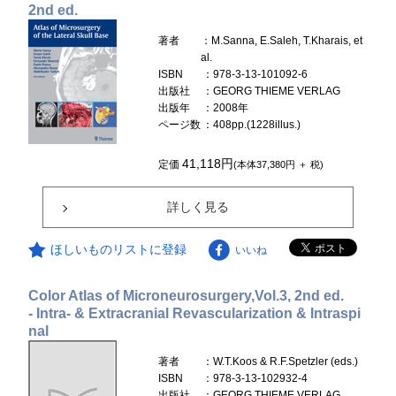
2nd ed.
著者
：M.Sanna, E.Saleh, T.Kharais, et
al.
ISBN
：978-3-13-101092-6
出版社
：GEORG THIEME VERLAG
出版年
：2008年
ページ数
：408pp.(1228illus.)
41,118円
定価
(本体37,380円 ＋ 税)
詳しく見る
ほしいものリストに登録
いいね
Color Atlas of Microneurosurgery,Vol.3, 2nd ed.
- Intra- & Extracranial Revascularization & Intraspi
nal
著者
：W.T.Koos & R.F.Spetzler (eds.)
ISBN
：978-3-13-102932-4
出版社
：GEORG THIEME VERLAG