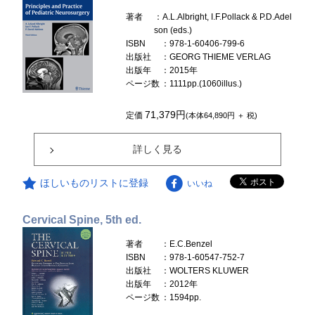
著者
：A.L.Albright, I.F.Pollack & P.D.Adel
son (eds.)
ISBN
：978-1-60406-799-6
出版社
：GEORG THIEME VERLAG
出版年
：2015年
ページ数
：1111pp.(1060illus.)
71,379円
定価
(本体64,890円 ＋ 税)
詳しく見る
ほしいものリストに登録
いいね
Cervical Spine, 5th ed.
著者
：E.C.Benzel
ISBN
：978-1-60547-752-7
出版社
：WOLTERS KLUWER
出版年
：2012年
ページ数
：1594pp.