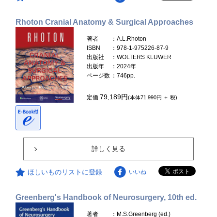
Rhoton Cranial Anatomy & Surgical Approaches
著者
：A.L.Rhoton
ISBN
：978-1-975226-87-9
出版社
：WOLTERS KLUWER
出版年
：2024年
ページ数
：746pp.
79,189円
定価
(本体71,990円 ＋ 税)
詳しく見る
ほしいものリストに登録
いいね
Greenberg's Handbook of Neurosurgery, 10th ed.
著者
：M.S.Greenberg (ed.)