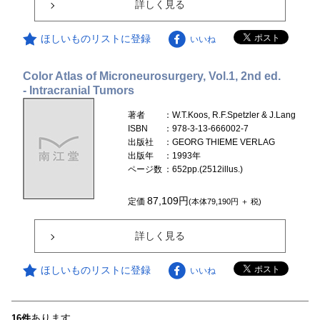
詳しく見る
ほしいものリストに登録
いいね
Color Atlas of Microneurosurgery, Vol.1, 2nd ed.
- Intracranial Tumors
著者
：W.T.Koos, R.F.Spetzler & J.Lang
ISBN
：978-3-13-666002-7
出版社
：GEORG THIEME VERLAG
出版年
：1993年
ページ数
：652pp.(2512illus.)
87,109円
定価
(本体79,190円 ＋ 税)
詳しく見る
ほしいものリストに登録
いいね
あります
16件