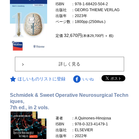
ISBN
：978-1-68420-504-2
出版社
：GEORG THIEME VERLAG
出版年
：2023年
ページ数
：1800pp.(250illus.)
32,670円
定価
(本体29,700円 ＋ 税)
詳しく見る
ほしいものリストに登録
いいね
Schmidek & Sweet Operative Neurosurgical Techn
iques,
7th ed., in 2 vols.
著者
：A.Quinones-Hinojosa
ISBN
：978-0-323-41479-1
出版社
：ELSEVIER
出版年
：2022年