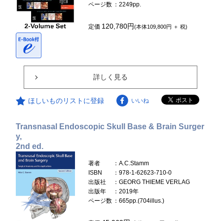
ページ数
：2249pp.
120,780円
定価
(本体109,800円 ＋ 税)
詳しく見る
ほしいものリストに登録
いいね
Transnasal Endoscopic Skull Base & Brain Surger
y,
2nd ed.
著者
：A.C.Stamm
ISBN
：978-1-62623-710-0
出版社
：GEORG THIEME VERLAG
出版年
：2019年
ページ数
：665pp.(704illus.)