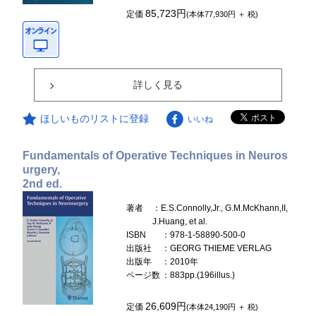
85,723円
定価
(本体77,930円 ＋ 税)
詳しく見る
ほしいものリストに登録
いいね
Fundamentals of Operative Techniques in Neuros
urgery,
2nd ed.
著者
：E.S.Connolly,Jr., G.M.McKhann,II,
J.Huang, et al.
ISBN
：978-1-58890-500-0
出版社
：GEORG THIEME VERLAG
出版年
：2010年
ページ数
：883pp.(196illus.)
26,609円
定価
(本体24,190円 ＋ 税)