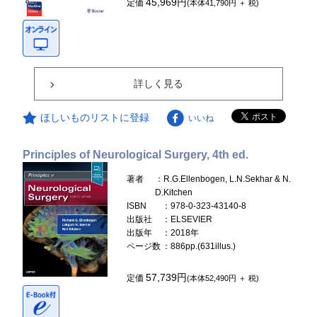
45,969円
定価
(本体41,790円 ＋ 税)
詳しく見る
ほしいものリストに登録
いいね
Principles of Neurological Surgery, 4th ed.
著者
：R.G.Ellenbogen, L.N.Sekhar & N.
D.Kitchen
ISBN
：978-0-323-43140-8
出版社
：ELSEVIER
出版年
：2018年
ページ数
：886pp.(631illus.)
57,739円
定価
(本体52,490円 ＋ 税)