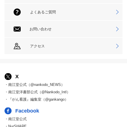
よくあるご質問
お問い合わせ
アクセス
X
・南江堂公式（@nankodo_NEWS）
・南江堂洋書部公式（@Nankodo_Intl）
・『がん看護』編集室（@gankango）
Facebook
・南江堂公式
・NurSHARE