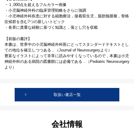
・１,000点を超えるフルカラー画像
・小児脳神経外科の臨床管理戦略をさらに強調
・小児神経外科疾患に対する細胞療法，接着双生児，脂肪髄膜瘤，骨格
症候群を含む7つの新しいトピック
・各章に貴重な経験に基づく知識と，落とし穴を収載
【前版の書評】
本書は、世界中の小児脳神経外科医にとってスタンダードテキストとし
ての地位を確立しつつある．（Journal of Neurosurgeryより）
豊富なイラストによって非常に読みやすくなっているので，本書は小児
神経外科のある病院の図書館には必備である．（Pediatric Neurosurgery
より）
取扱い書店一覧
会社情報