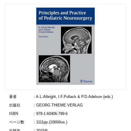
著者
: A.L.Albright, I.F.Pollack & P.D.Adelson (eds.)
出版社
: GEORG THIEME VERLAG
ISBN
: 978-1-60406-799-6
ページ数
: 1111pp.(1060illus.)
出版年
: 2015年