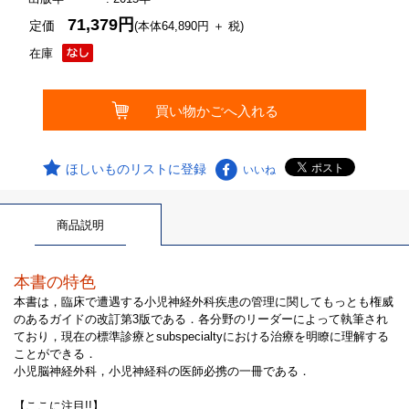
71,379円
定価
(本体64,890円 ＋ 税)
在庫
ほしいものリストに登録
いいね
商品説明
本書の特色
本書は，臨床で遭遇する小児神経外科疾患の管理に関してもっとも権威
のあるガイドの改訂第3版である．各分野のリーダーによって執筆され
ており，現在の標準診療とsubspecialtyにおける治療を明瞭に理解する
ことができる．
小児脳神経外科，小児神経科の医師必携の一冊である．
【ここに注目!!】