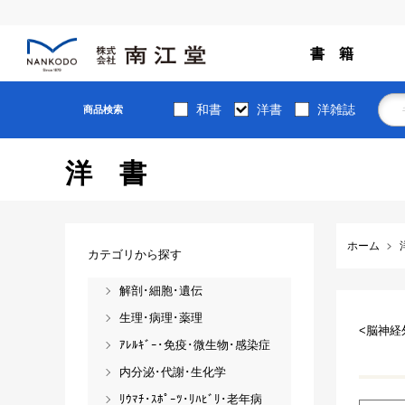
書 籍
和書
洋書
洋雑誌
商品検索
洋書
ホーム
カテゴリから探す
解剖･細胞･遺伝
生理･病理･薬理
<脳神経
ｱﾚﾙｷﾞｰ･免疫･微生物･感染症
内分泌･代謝･生化学
ﾘｳﾏﾁ･ｽﾎﾟｰﾂ･ﾘﾊﾋﾞﾘ･老年病