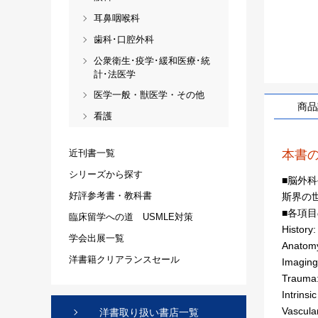
耳鼻咽喉科
歯科･口腔外科
公衆衛生･疫学･緩和医療･統
計･法医学
医学一般・獣医学・その他
商品
看護
本書
近刊書一覧
シリーズから探す
■脳外科
好評参考書・教科書
斯界の
■各項
臨床留学への道 USMLE対策
History
学会出展一覧
Anatomy
洋書籍クリアランスセール
Imaging
Trauma:
Intrinsi
Vascula
洋書取り扱い書店一覧