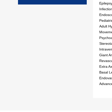
Epileps
Infectio
Endosco
Pediatr
Adult H
Movemen
Psychoa
Stereot
Intraven
Giant A
Revascu
Extra Ax
Basal L
Endovas
Advance