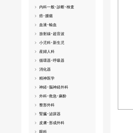
内科一般･診断･検査
癌･腫瘍
血液･輸血
放射線･超音波
小児科･新生児
産婦人科
循環器･呼吸器
消化器
精神医学
神経･脳神経外科
外科･救急･麻酔
整形外科
腎臓･泌尿器
皮膚･形成外科
眼科