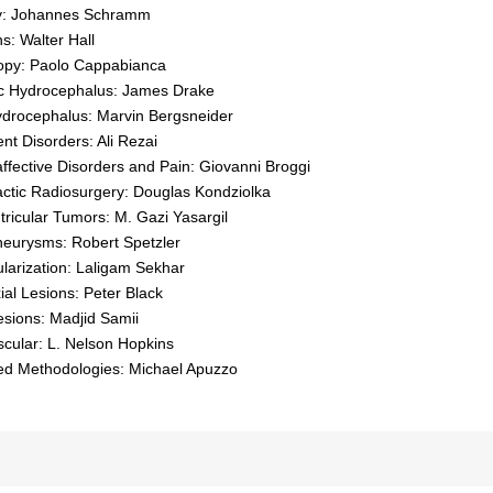
y: Johannes Schramm
ns: Walter Hall
py: Paolo Cappabianca
ic Hydrocephalus: James Drake
ydrocephalus: Marvin Bergsneider
t Disorders: Ali Rezai
ffective Disorders and Pain: Giovanni Broggi
actic Radiosurgery: Douglas Kondziolka
tricular Tumors: M. Gazi Yasargil
neurysms: Robert Spetzler
larization: Laligam Sekhar
ial Lesions: Peter Black
esions: Madjid Samii
cular: L. Nelson Hopkins
d Methodologies: Michael Apuzzo