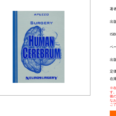
著
出
ISB
ペ
出
定
在
※
す
後
な
ご