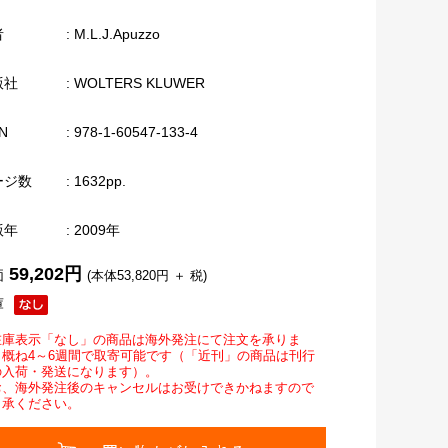
者
: M.L.J.Apuzzo
版社
: WOLTERS KLUWER
N
: 978-1-60547-133-4
ージ数
: 1632pp.
版年
: 2009年
59,202円
価
(本体53,820円 ＋ 税)
庫
在庫表示「なし」の商品は海外発注にて注文を承りま
。概ね4～6週間で取寄可能です（「近刊」の商品は刊行
の入荷・発送になります）。
お、海外発注後のキャンセルはお受けできかねますので
了承ください。