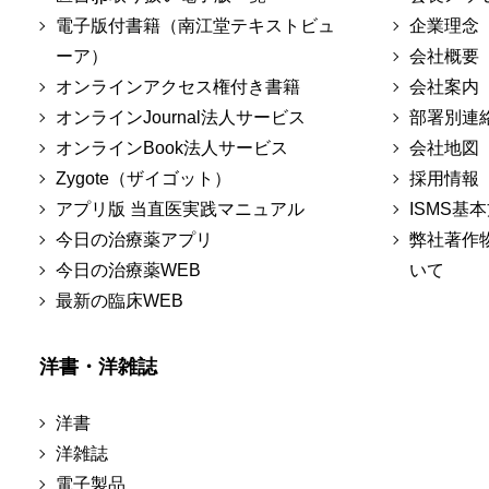
電子版付書籍（南江堂テキストビュ
企業理念
ーア）
会社概要
オンラインアクセス権付き書籍
会社案内
オンラインJournal法人サービス
部署別連
オンラインBook法人サービス
会社地図
Zygote（ザイゴット）
採用情報
アプリ版 当直医実践マニュアル
ISMS基
今日の治療薬アプリ
弊社著作
今日の治療薬WEB
いて
最新の臨床WEB
洋書・洋雑誌
洋書
洋雑誌
電子製品